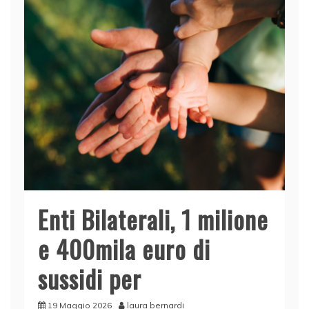
o
n
p
di
o
p
k
Enti Bilaterali, 1 milione
e 400mila euro di
sussidi per
19 Maggio 2026
laura bernardi