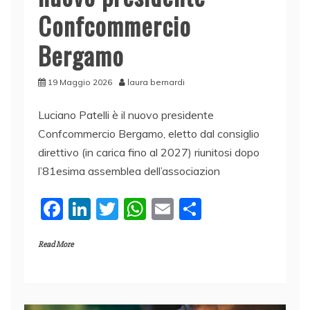
Confcommercio
Bergamo
19 Maggio 2026
laura bernardi
Luciano Patelli è il nuovo presidente
Confcommercio Bergamo, eletto dal consiglio
direttivo (in carica fino al 2027) riunitosi dopo
l’81esima assemblea dell’associazion
F
Li
T
W
E
C
a
n
w
h
m
o
Read More
c
k
itt
at
ai
n
e
e
er
s
l
di
b
dI
A
vi