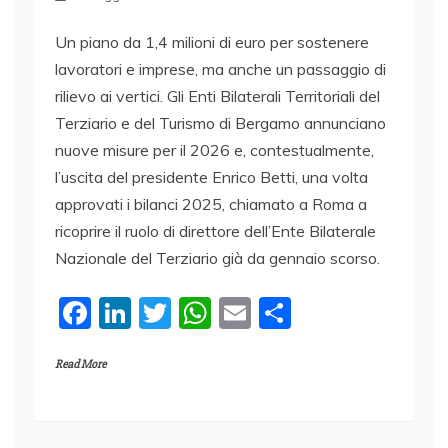
Un piano da 1,4 milioni di euro per sostenere
lavoratori e imprese, ma anche un passaggio di
rilievo ai vertici. Gli Enti Bilaterali Territoriali del
Terziario e del Turismo di Bergamo annunciano
nuove misure per il 2026 e, contestualmente,
l’uscita del presidente Enrico Betti, una volta
approvati i bilanci 2025, chiamato a Roma a
ricoprire il ruolo di direttore dell’Ente Bilaterale
Nazionale del Terziario già da gennaio scorso.
F
Li
T
W
E
C
a
n
w
h
m
o
Read More
c
k
itt
at
ai
n
e
e
er
s
l
di
b
dI
A
vi