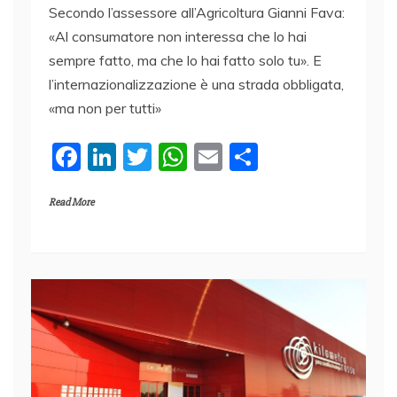
Secondo l’assessore all’Agricoltura Gianni Fava:
«Al consumatore non interessa che lo hai
sempre fatto, ma che lo hai fatto solo tu». E
l’internazionalizzazione è una strada obbligata,
«ma non per tutti»
F
Li
T
W
E
C
a
n
w
h
m
o
Read More
c
k
itt
at
ai
n
e
e
er
s
l
di
b
dI
A
vi
o
n
p
di
o
p
k