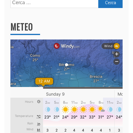
Ricerca
per:
METEO