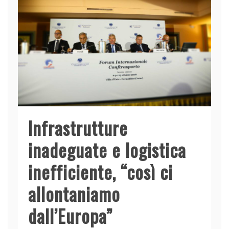
o
p
k
Infrastrutture
inadeguate e logistica
inefficiente, “così ci
allontaniamo
dall’Europa”