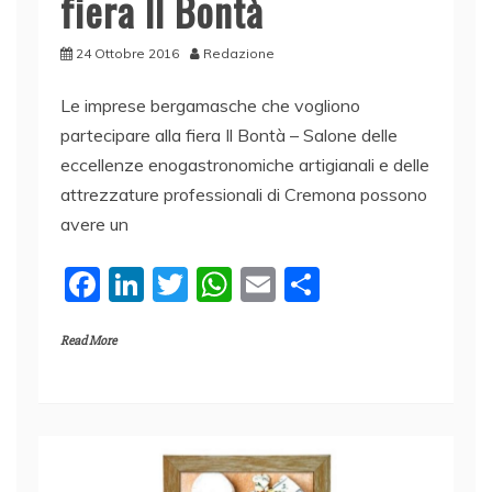
fiera Il Bontà
24 Ottobre 2016
Redazione
Le imprese bergamasche che vogliono
partecipare alla fiera Il Bontà – Salone delle
eccellenze enogastronomiche artigianali e delle
attrezzature professionali di Cremona possono
avere un
F
Li
T
W
E
C
a
n
w
h
m
o
Read More
c
k
itt
at
ai
n
e
e
er
s
l
di
b
dI
A
vi
o
n
p
di