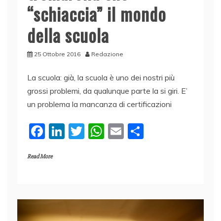
“schiaccia” il mondo
della scuola
25 Ottobre 2016
Redazione
La scuola: già, la scuola è uno dei nostri più
grossi problemi, da qualunque parte la si giri. E’
un problema la mancanza di certificazioni
F
Li
T
W
E
C
a
n
w
h
m
o
Read More
c
k
itt
at
ai
n
e
e
er
s
l
di
b
dI
A
vi
o
n
p
di