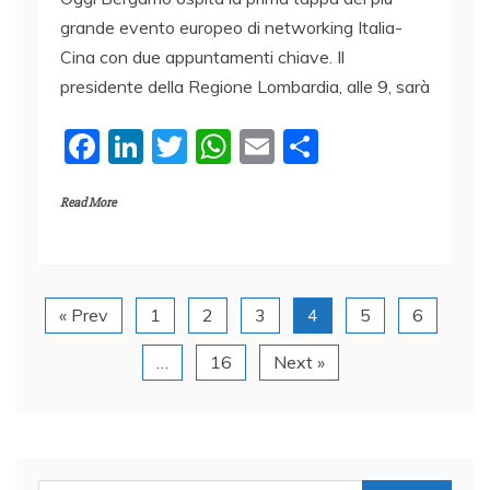
grande evento europeo di networking Italia-
Cina con due appuntamenti chiave. Il
presidente della Regione Lombardia, alle 9, sarà
F
Li
T
W
E
C
a
n
w
h
m
o
Read More
c
k
itt
at
ai
n
e
e
er
s
l
di
b
dI
A
vi
o
n
p
di
« Prev
1
2
3
4
5
6
o
p
…
16
Next »
k