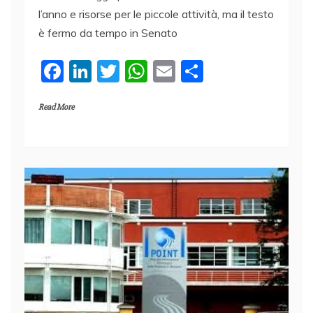
l’anno e risorse per le piccole attività, ma il testo
è fermo da tempo in Senato
F
Li
T
W
E
C
a
n
w
h
m
o
Read More
c
k
itt
at
ai
n
e
e
er
s
l
di
b
dI
A
vi
o
n
p
di
o
p
k