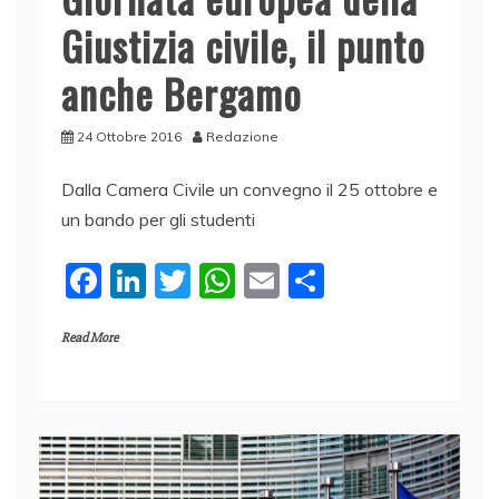
Giustizia civile, il punto
anche Bergamo
24 Ottobre 2016
Redazione
Dalla Camera Civile un convegno il 25 ottobre e
un bando per gli studenti
F
Li
T
W
E
C
a
n
w
h
m
o
Read More
c
k
itt
at
ai
n
e
e
er
s
l
di
b
dI
A
vi
o
n
p
di
o
p