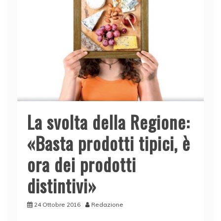
o
p
k
La svolta della Regione:
«Basta prodotti tipici, è
ora dei prodotti
distintivi»
24 Ottobre 2016
Redazione