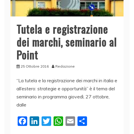
Tutela e registrazione
dei marchi, seminario al
Point
25 Ottobre 2016
Redazione
“La tutela e la registrazione dei marchi in italia e
all’estero: strategie e opportunità” è il tema del
seminario in programma giovedì, 27 ottobre,
dalle
F
Li
T
W
E
C
a
n
w
h
m
o