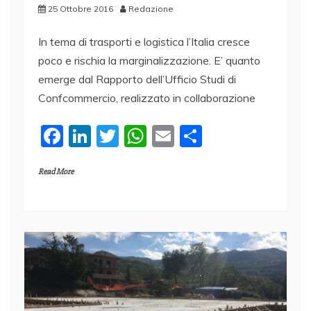
25 Ottobre 2016
Redazione
In tema di trasporti e logistica l’Italia cresce
poco e rischia la marginalizzazione. E’ quanto
emerge dal Rapporto dell’Ufficio Studi di
Confcommercio, realizzato in collaborazione
F
Li
T
W
E
C
a
n
w
h
m
o
Read More
c
k
itt
at
ai
n
e
e
er
s
l
di
b
dI
A
vi
o
n
p
di
o
p
k