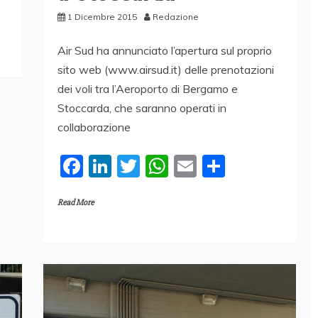
1 Dicembre 2015
Redazione
Air Sud ha annunciato l’apertura sul proprio
sito web (www.airsud.it) delle prenotazioni
dei voli tra l’Aeroporto di Bergamo e
Stoccarda, che saranno operati in
collaborazione
F
Li
T
W
E
C
a
n
w
h
m
o
Read More
c
k
itt
at
ai
n
e
e
er
s
l
di
b
dI
A
vi
o
n
p
di
o
p