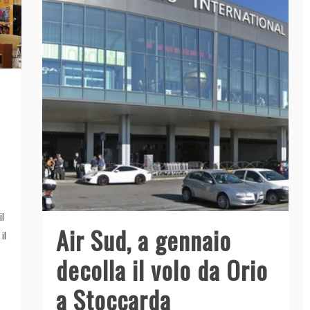
k
l
Air Sud, a gennaio
il
decolla il volo da Orio
a Stoccarda