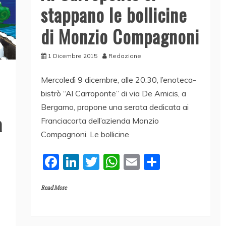
stappano le bollicine
di Monzio Compagnoni
1 Dicembre 2015
Redazione
Mercoledì 9 dicembre, alle 20.30, l’enoteca-
bistrò “Al Carroponte” di via De Amicis, a
Bergamo, propone una serata dedicata ai
a
Franciacorta dell’azienda Monzio
Compagnoni. Le bollicine
F
Li
T
W
E
C
a
n
w
h
m
o
Read More
c
k
itt
at
ai
n
e
e
er
s
l
di