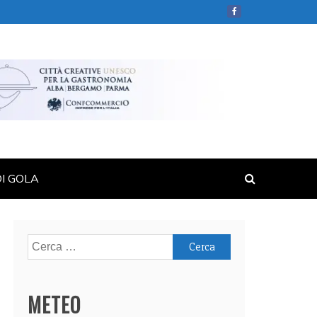
DI GOLA
Ricerca
per:
METEO