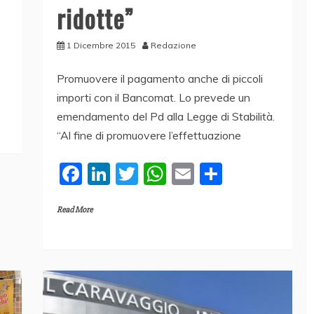
ridotte”
1 Dicembre 2015
Redazione
Promuovere il pagamento anche di piccoli
importi con il Bancomat. Lo prevede un
emendamento del Pd alla Legge di Stabilità.
“Al fine di promuovere l’effettuazione
F
Li
T
W
E
C
a
n
w
h
m
o
Read More
c
k
itt
at
ai
n
e
e
er
s
l
di
b
dI
A
vi
o
n
p
di
o
p