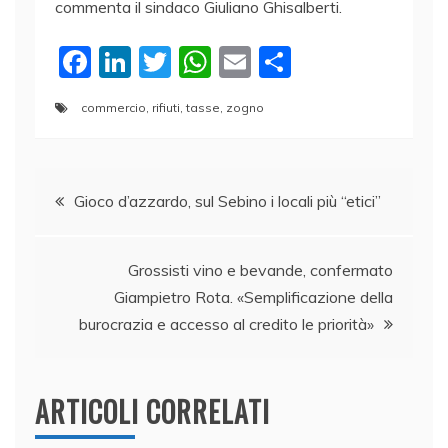
commenta il sindaco Giuliano Ghisalberti.
F
Li
T
W
E
C
a
n
w
h
m
o
commercio
,
rifiuti
,
tasse
,
zogno
c
k
itt
at
ai
n
e
e
er
s
l
di
Navigazione
b
dI
A
vi
Gioco d’azzardo, sul Sebino i locali più “etici”
o
n
p
di
articoli
o
p
Grossisti vino e bevande, confermato
k
Giampietro Rota. «Semplificazione della
burocrazia e accesso al credito le priorità»
ARTICOLI CORRELATI