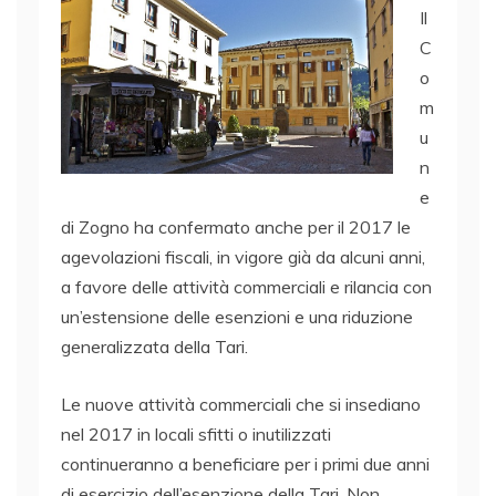
Il
C
o
m
u
n
e
di Zogno ha confermato anche per il 2017 le
agevolazioni fiscali, in vigore già da alcuni anni,
a favore delle attività commerciali e rilancia con
un’estensione delle esenzioni e una riduzione
generalizzata della Tari.
Le nuove attività commerciali che si insediano
nel 2017 in locali sfitti o inutilizzati
continueranno a beneficiare per i primi due anni
di esercizio dell’esenzione della Tari. Non