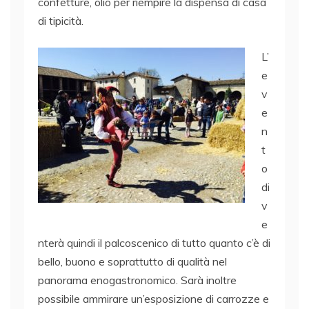
confetture, olio per riempire la dispensa di casa
di tipicità.
L’
e
v
e
n
t
o
di
v
e
nterà quindi il palcoscenico di tutto quanto c’è di
bello, buono e soprattutto di qualità nel
panorama enogastronomico. Sarà inoltre
possibile ammirare un’esposizione di carrozze e