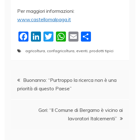
Per maggiori informazioni:
www.castellomalpaga.it
F
Li
T
W
E
C
a
n
w
h
m
o
agricoltura
,
confagricoltura
,
eventi
,
prodotti tipici
c
k
itt
at
ai
n
e
e
er
s
l
di
Navigazione
b
dI
A
vi
Buonanno: “Purtroppo la ricerca non è una
o
n
p
di
priorità di questo Paese”
articoli
o
p
k
Gori: “Il Comune di Bergamo è vicino ai
lavoratori Italcementi”