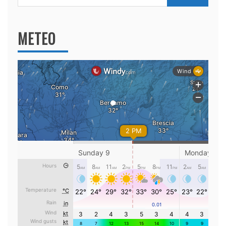
per:
METEO