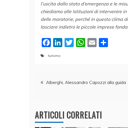
l’uscita dallo stato d’emergenza e le misur
chiediamo alle Istituzioni di intervenire 
delle moratorie, perché in questo clima 
lasciare indietro le piccole imprese fond
F
Li
T
W
E
C
a
n
w
h
m
o
turismo
c
k
itt
at
ai
n
e
e
er
s
l
di
Navigazione
b
dI
A
vi
Alberghi, Alessandro Capozzi alla guida
o
n
p
di
articoli
o
p
k
ARTICOLI CORRELATI