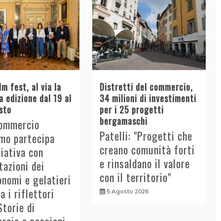
lm fest, al via la
Distretti del commercio,
 edizione dal 19 al
34 milioni di investimenti
sto
per i 25 progetti
bergamaschi
ommercio
Patelli: "Progetti che
mo partecipa
creano comunità forti
iziativa con
e rinsaldano il valore
azioni dei
con il territorio"
nomi e gelatieri
a i riflettori
5 Agosto 2026
Storie di