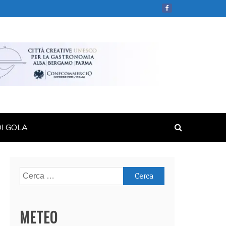
DI GOLA
Ricerca
per:
METEO