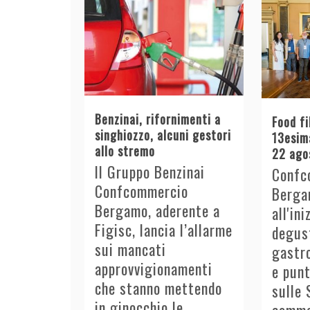
Benzinai, rifornimenti a
Food fi
singhiozzo, alcuni gestori
13esima
allo stremo
22 ago
Il Gruppo Benzinai
Confc
Confcommercio
Berga
Bergamo, aderente a
all'in
Figisc, lancia l’allarme
degust
sui mancati
gastro
approvvigionamenti
e punt
che stanno mettendo
sulle 
in ginocchio le