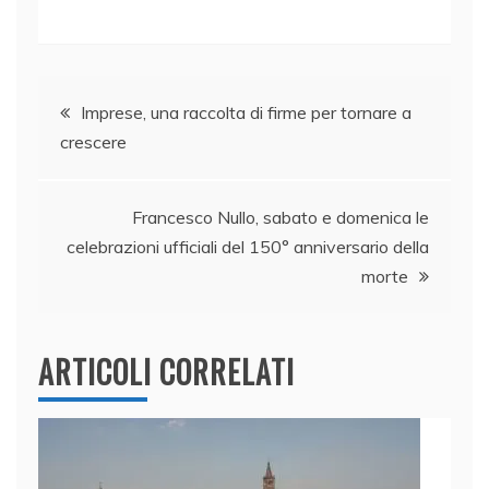
a
n
w
h
m
o
c
k
itt
at
ai
n
e
e
er
s
l
di
Navigazione
b
dI
A
vi
Imprese, una raccolta di firme per tornare a
crescere
o
n
p
di
articoli
o
p
k
Francesco Nullo, sabato e domenica le
celebrazioni ufficiali del 150° anniversario della
morte
ARTICOLI CORRELATI