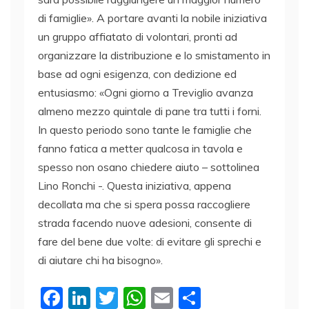
di famiglie». A portare avanti la nobile iniziativa
un gruppo affiatato di volontari, pronti ad
organizzare la distribuzione e lo smistamento in
base ad ogni esigenza, con dedizione ed
entusiasmo: «Ogni giorno a Treviglio avanza
almeno mezzo quintale di pane tra tutti i forni.
In questo periodo sono tante le famiglie che
fanno fatica a metter qualcosa in tavola e
spesso non osano chiedere aiuto – sottolinea
Lino Ronchi -. Questa iniziativa, appena
decollata ma che si spera possa raccogliere
strada facendo nuove adesioni, consente di
fare del bene due volte: di evitare gli sprechi e
di aiutare chi ha bisogno».
F
Li
T
W
E
C