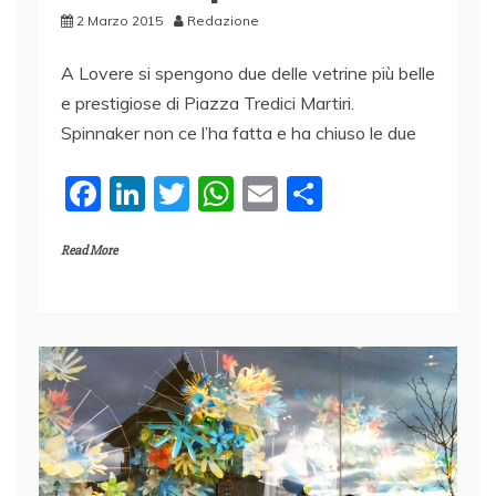
2 Marzo 2015
Redazione
A Lovere si spengono due delle vetrine più belle
e prestigiose di Piazza Tredici Martiri.
Spinnaker non ce l’ha fatta e ha chiuso le due
F
Li
T
W
E
C
a
n
w
h
m
o
Read More
c
k
itt
at
ai
n
e
e
er
s
l
di
b
dI
A
vi
o
n
p
di
o
p
k