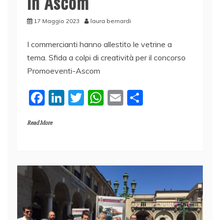
in Ascom
17 Maggio 2023
laura bernardi
I commercianti hanno allestito le vetrine a
tema. Sfida a colpi di creatività per il concorso
Promoeventi-Ascom
F
Li
T
W
E
C
a
n
w
h
m
o
Read More
c
k
itt
at
ai
n
e
e
er
s
l
di
b
dI
A
vi
o
n
p
di
o
p
k