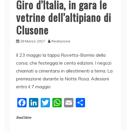
Giro d’Italia, in gara le
vetrine dell’altipiano di
Clusone
28 Marzo 2017
Redazione
Il 23 maggio la tappa Rovetta-Bormio della
corsa, che festeggia le cento edizioni. I negozi
chiamati a cimentarsi in allestimenti a tema. La
premiazione durante la Notte Rosa. Adesioni
entro il 7 maggio
F
Li
T
W
E
C
a
n
w
h
m
o
Read More
c
k
itt
at
ai
n
e
e
er
s
l
di