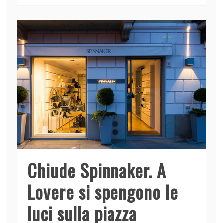
b
dI
A
vi
o
n
p
di
o
p
k
Chiude Spinnaker. A
Lovere si spengono le
luci sulla piazza