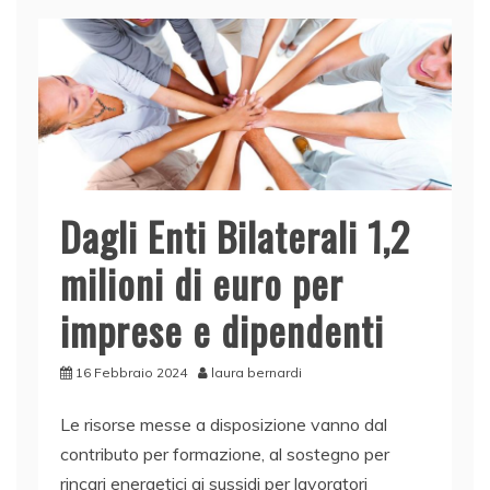
b
dI
A
vi
o
n
p
di
o
p
k
Dagli Enti Bilaterali 1,2
milioni di euro per
imprese e dipendenti
16 Febbraio 2024
laura bernardi
Le risorse messe a disposizione vanno dal
contributo per formazione, al sostegno per
rincari energetici ai sussidi per lavoratori