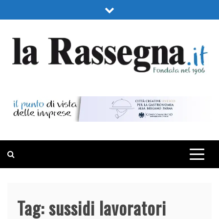
Skip
to
content
LA RASSEGNA
PORTALE DI ECONOMIA E FINANZA
Tag:
sussidi lavoratori