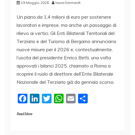
19 Maggio 2026
laura bernardi
Un piano da 1,4 milioni di euro per sostenere
lavoratori e imprese, ma anche un passaggio di
rilievo ai vertici. Gli Enti Bilaterali Territoriali del
Terziario e del Turismo di Bergamo annunciano
nuove misure per il 2026 e, contestualmente,
l’uscita del presidente Enrico Betti, una volta
approvati i bilanci 2025, chiamato a Roma a
ricoprire il ruolo di direttore dell’Ente Bilaterale
Nazionale del Terziario già da gennaio scorso.
F
Li
T
W
E
C
a
n
w
h
m
o
Read More
c
k
itt
at
ai
n
e
e
er
s
l
di