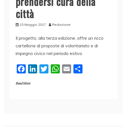
prendersi cura della
città
15 Maggio 2017
Redazione
Il progetto, alla terza edizione, offre un ricco
cartellone di proposte di volontariato e di
impegno civico nel periodo estivo
F
Li
T
W
E
C
a
n
w
h
m
o
Read More
c
k
itt
at
ai
n
e
e
er
s
l
di
b
dI
A
vi
o
n
p
di
o
p