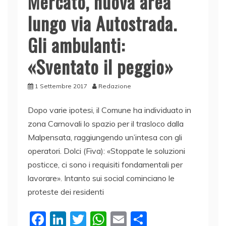
Mercato, nuova area
lungo via Autostrada.
Gli ambulanti:
«Sventato il peggio»
1 Settembre 2017
Redazione
Dopo varie ipotesi, il Comune ha individuato in
zona Carnovali lo spazio per il trasloco dalla
Malpensata, raggiungendo un’intesa con gli
operatori. Dolci (Fiva): «Stoppate le soluzioni
posticce, ci sono i requisiti fondamentali per
lavorare». Intanto sui social cominciano le
proteste dei residenti
F
Li
T
W
E
C