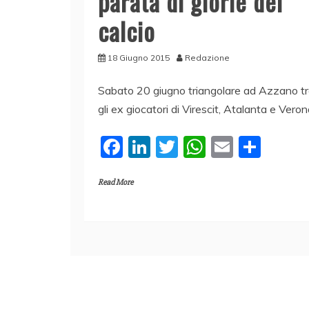
parata di glorie del
calcio
18 Giugno 2015
Redazione
Sabato 20 giugno triangolare ad Azzano t
gli ex giocatori di Virescit, Atalanta e Vero
F
Li
T
W
E
C
a
n
w
h
m
o
Read More
c
k
itt
at
ai
n
e
e
er
s
l
di
b
dI
A
vi
o
n
p
di
o
p
k