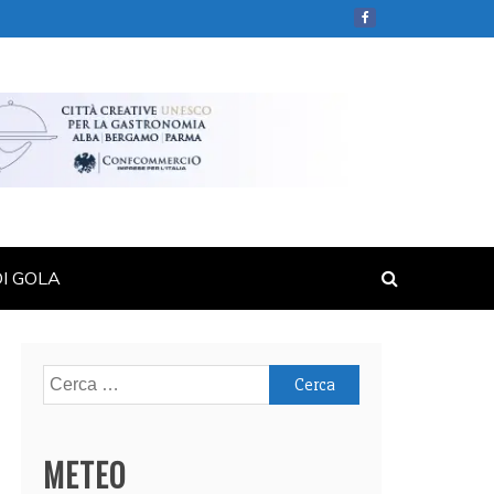
DI GOLA
Ricerca
per:
METEO