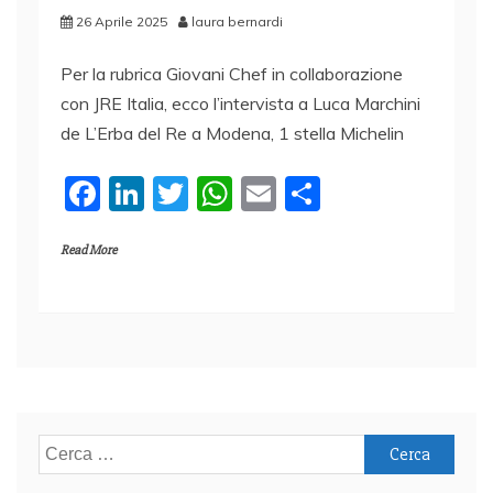
26 Aprile 2025
laura bernardi
Per la rubrica Giovani Chef in collaborazione
con JRE Italia, ecco l’intervista a Luca Marchini
de L’Erba del Re a Modena, 1 stella Michelin
F
Li
T
W
E
C
a
n
w
h
m
o
Read More
c
k
itt
at
ai
n
e
e
er
s
l
di
b
dI
A
vi
o
n
p
di
o
p
k
Ricerca
per: