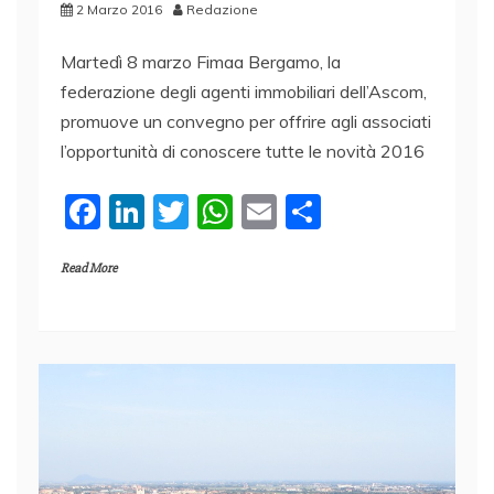
2 Marzo 2016
Redazione
Martedì 8 marzo Fimaa Bergamo, la
federazione degli agenti immobiliari dell’Ascom,
promuove un convegno per offrire agli associati
l’opportunità di conoscere tutte le novità 2016
F
Li
T
W
E
C
a
n
w
h
m
o
Read More
c
k
itt
at
ai
n
e
e
er
s
l
di
b
dI
A
vi
o
n
p
di
o
p
k