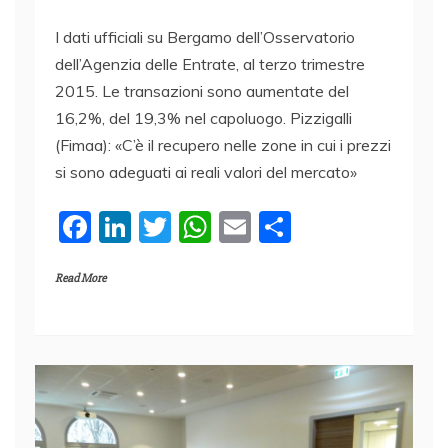
I dati ufficiali su Bergamo dell’Osservatorio
dell’Agenzia delle Entrate, al terzo trimestre
2015. Le transazioni sono aumentate del
16,2%, del 19,3% nel capoluogo. Pizzigalli
(Fimaa): «C’è il recupero nelle zone in cui i prezzi
si sono adeguati ai reali valori del mercato»
F
Li
T
W
E
C
a
n
w
h
m
o
Read More
c
k
itt
at
ai
n
e
e
er
s
l
di
b
dI
A
vi
o
n
p
di
o
p