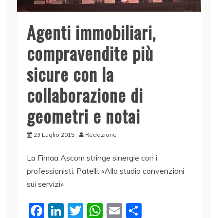
Agenti immobiliari,
compravendite più
sicure con la
collaborazione di
geometri e notai
23 Luglio 2015
Redazione
La Fimaa Ascom stringe sinergie con i
professionisti. Patelli: «Allo studio convenzioni
sui servizi»
F
Li
T
W
E
C