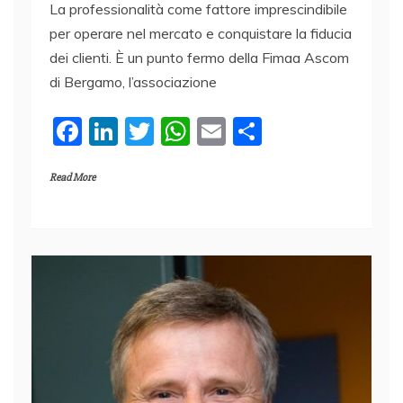
La professionalità come fattore imprescindibile
per operare nel mercato e conquistare la fiducia
dei clienti. È un punto fermo della Fimaa Ascom
di Bergamo, l’associazione
F
Li
T
W
E
C
a
n
w
h
m
o
Read More
c
k
itt
at
ai
n
e
e
er
s
l
di
b
dI
A
vi
o
n
p
di
o
p
k