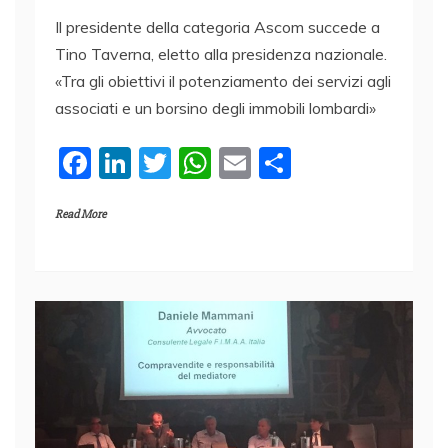
Il presidente della categoria Ascom succede a
Tino Taverna, eletto alla presidenza nazionale.
«Tra gli obiettivi il potenziamento dei servizi agli
associati e un borsino degli immobili lombardi»
F
Li
T
W
E
C
a
n
w
h
m
o
Read More
c
k
itt
at
ai
n
e
e
er
s
l
di
b
dI
A
vi
o
n
p
di
o
p
k