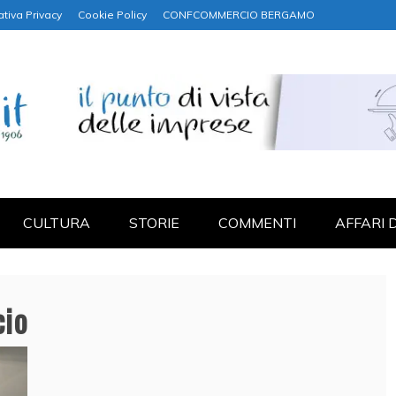
ativa Privacy
Cookie Policy
CONFCOMMERCIO BERGAMO
NANZA
CULTURA
STORIE
COMMENTI
AFFARI 
io