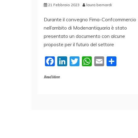
21 Febbraio 2023
laura bernardi
Durante il convegno Fima-Confcommercio
nell’ambito di Modenantiquaria è stato
presentato un documento con alcune
proposte per il futuro del settore
F
Li
T
W
E
C
a
n
w
h
m
o
Read More
c
k
itt
at
ai
n
e
e
er
s
l
di
b
dI
A
vi
o
n
p
di
o
p
k