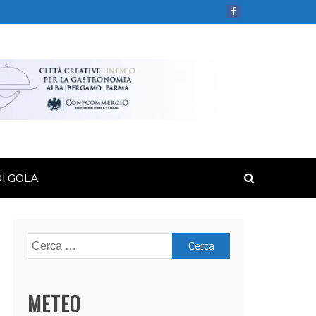
DI GOLA
Ricerca
per:
METEO