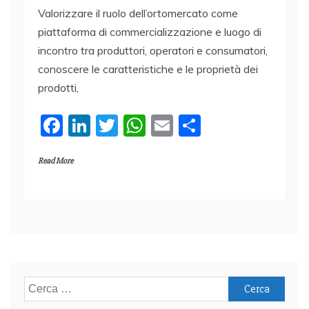
Valorizzare il ruolo dell’ortomercato come
piattaforma di commercializzazione e luogo di
incontro tra produttori, operatori e consumatori,
conoscere le caratteristiche e le proprietà dei
prodotti,
F
Li
T
W
E
C
a
n
w
h
m
o
Read More
c
k
itt
at
ai
n
e
e
er
s
l
di
b
dI
A
vi
o
n
p
di
o
p
k
Ricerca
per: