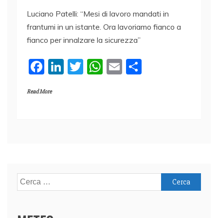
Luciano Patelli: “Mesi di lavoro mandati in
frantumi in un istante. Ora lavoriamo fianco a
fianco per innalzare la sicurezza”
F
Li
T
W
E
C
a
n
w
h
m
o
Read More
c
k
itt
at
ai
n
e
e
er
s
l
di
b
dI
A
vi
o
n
p
di
o
p
k
Ricerca
per: