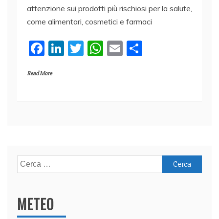
attenzione sui prodotti più rischiosi per la salute,
come alimentari, cosmetici e farmaci
F
Li
T
W
E
C
a
n
w
h
m
o
Read More
c
k
itt
at
ai
n
e
e
er
s
l
di
b
dI
A
vi
o
n
p
di
o
p
k
Ricerca
per:
METEO