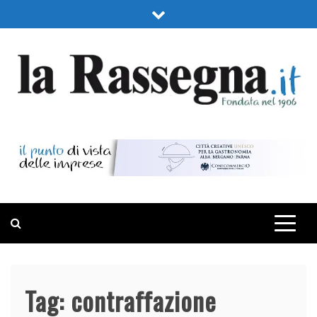
Skip
to
content
LA RASSEGNA
PORTALE DI ECONOMIA E FINANZA
Tag:
contraffazione