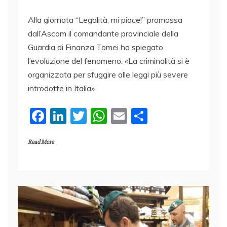
Alla giornata “Legalità, mi piace!” promossa
dall’Ascom il comandante provinciale della
Guardia di Finanza Tomei ha spiegato
l’evoluzione del fenomeno. «La criminalità si è
organizzata per sfuggire alle leggi più severe
introdotte in Italia»
F
Li
T
W
E
C
a
n
w
h
m
o
Read More
c
k
itt
at
ai
n
e
e
er
s
l
di
b
dI
A
vi
o
n
p
di
o
p