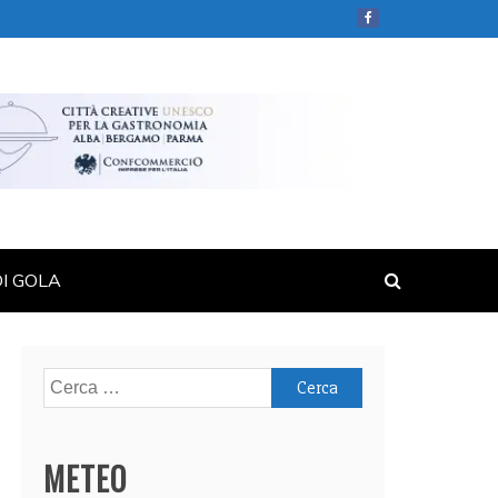
DI GOLA
Ricerca
per:
METEO