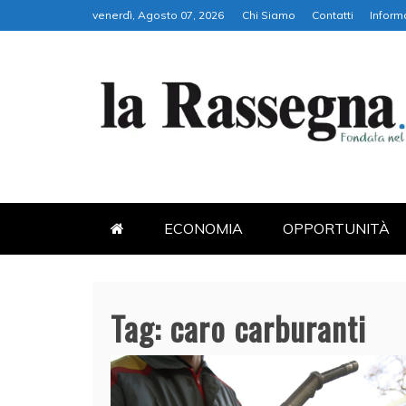
Skip
venerdì, Agosto 07, 2026
Chi Siamo
Contatti
Inform
to
content
LA RASSEGNA
PORTALE DI ECONOMIA E FI
ECONOMIA
OPPORTUNITÀ
Tag:
caro carburanti