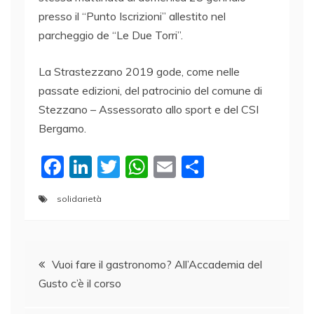
presso il “Punto Iscrizioni” allestito nel
parcheggio de “Le Due Torri”.
La Strastezzano 2019 gode, come nelle
passate edizioni, del patrocinio del comune di
Stezzano – Assessorato allo sport e del CSI
Bergamo.
F
Li
T
W
E
C
a
n
w
h
m
o
solidarietà
c
k
itt
at
ai
n
e
e
er
s
l
di
Navigazione
b
dI
A
vi
Vuoi fare il gastronomo? All’Accademia del
o
n
p
di
Gusto c’è il corso
articoli
o
p