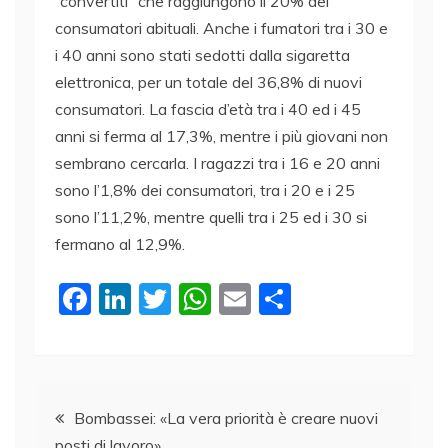
“convertiti” che raggiungono il 20% dei
consumatori abituali. Anche i fumatori tra i 30 e
i 40 anni sono stati sedotti dalla sigaretta
elettronica, per un totale del 36,8% di nuovi
consumatori. La fascia d’età tra i 40 ed i 45
anni si ferma al 17,3%, mentre i più giovani non
sembrano cercarla. I ragazzi tra i 16 e 20 anni
sono l’1,8% dei consumatori, tra i 20 e i 25
sono l’11,2%, mentre quelli tra i 25 ed i 30 si
fermano al 12,9%.
F
Li
T
W
E
C
a
n
w
h
m
o
c
k
itt
at
ai
n
e
e
er
s
l
di
Navigazione
b
dI
A
vi
Bombassei: «La vera priorità è creare nuovi
posti di lavoro»