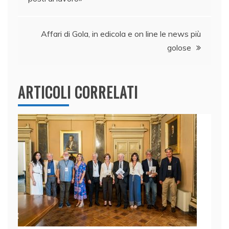
o
n
p
di
articoli
o
p
k
Affari di Gola, in edicola e on line le news più
golose
ARTICOLI CORRELATI