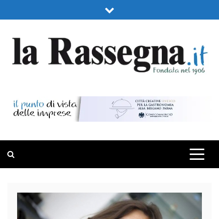
Skip
to
content
LA RASSEGNA
PORTALE DI ECONOMIA E FINANZA