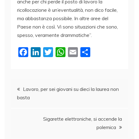
anche per chi perde il posto di lavoro la
ricollocazione è un’eventualità, non dico facile,
ma abbastanza possibile. In altre aree del
Paese non è così. Vi sono situazioni che sono,
spesso, veramente drammatiche”.
F
Li
T
W
E
C
a
n
w
h
m
o
c
k
itt
at
ai
n
e
e
er
s
l
di
Navigazione
b
dI
A
vi
Lavoro, per sei giovani su dieci la laurea non
basta
o
n
p
di
articoli
o
p
k
Sigarette elettroniche, si accende la
polemica