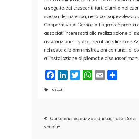
a seguito dei crescenti furti diurni e nel cuo
stessa dell’azienda, nella consapevolezza ch
Cooperativa di Garanzia Fogalco è pronta a
associati interessati alla realizzazione di
associazione – sottolinea il vicedirettore 
richiesta alle amministrazioni comunali di co
all’installazione di pilomat e dissuasori manu
F
Li
T
W
E
C
a
n
w
h
m
o
ascom
c
k
itt
at
ai
n
e
e
er
s
l
di
Navigazione
b
dI
A
vi
Cartolerie, «spiazzati dai tagli alla Dote
o
n
p
di
scuola»
articoli
o
p