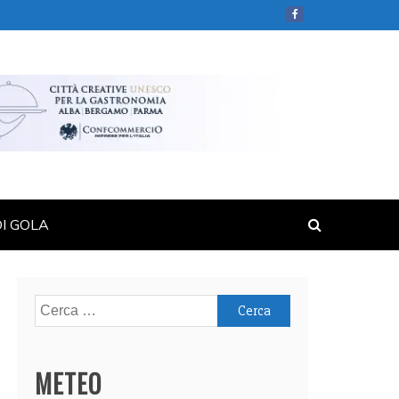
DI GOLA
Ricerca
per:
METEO