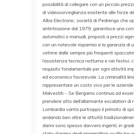
possibilità di collegare con un piccolo prezz
di videosorveglianza esistente alle forze d
Alba Electronic, società di Pedrengo che op
antintrusione dal 1979, garantisce una consu
automatici o manuali, proposti a prezzi age
con un notevole risparmio e la garanzia di 
vetrine dalle sempre più frequenti spaccate
l’assistenza tecnica notturna e nei festivi, 
requisito fondamentale per ogni attività im
ed economico favorevole. La criminalità limi
rappresentare un costo vivo per le aziende
Malvestiti -. Se Bergamo continua ad esser
prendere atto dell’allarmante escalation di 
Lombardia vanta purtroppo il primato di sp
andando ben oltre le attività tradizionalment
danni sono spesso davvero ingenti, in grado
stato d’animo degli imprenditori oscilla tr