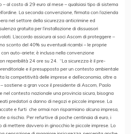
o – al costo di 29 euro al mese – qualsiasi tipo di sistema
ell’ordine. La seconda convenzione, firmata con l’azienda
era nel settore della sicurezza anticrimine ed
lenza gratuita per l’installazione di dissuasori
volati. L’accordo assicura ai soci Ascom di proteggere –
uno sconto del 40% su eventuali ricambi – le proprie
 con auto-ariete; è inclusa nella convenzione
con reperibilità 24 ore su 24. “La sicurezza è il pre-
prenditoriale e il presupposto per un contesto ambientale
ta la competitività delle imprese e dell’economia, oltre a
 – sostiene a gran voce il presidente di Ascom, Paolo
e nel contesto nazionale una provincia sicura, bisogna
reati predatori a danno di negozi e piccole imprese. La
accate e furti che ormai non risparmiano alcuna impresa,
e a rischio. Per refurtive di poche centinaia di euro, i
 di mettere davvero in ginocchio le piccole imprese. Lo
a una sensazione di maggiore insicurezza, percepita anche