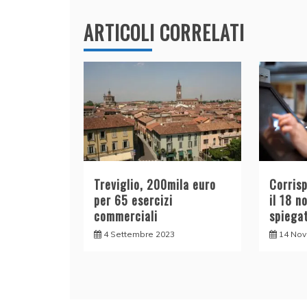
k
ARTICOLI CORRELATI
Treviglio, 200mila euro
Corrisp
per 65 esercizi
il 18 n
commerciali
spiegat
4 Settembre 2023
14 No