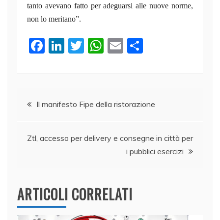
tanto avevano fatto per adeguarsi alle nuove norme,
non lo meritano”.
F
Li
T
W
E
C
a
n
w
h
m
o
c
k
itt
at
ai
n
e
e
er
s
l
di
Navigazione
b
dI
A
vi
Il manifesto Fipe della ristorazione
o
n
p
di
articoli
o
p
Ztl, accesso per delivery e consegne in città per
k
i pubblici esercizi
ARTICOLI CORRELATI