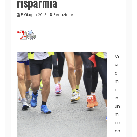
risparmia
5 Giugno 2015
Redazione
Vi
vi
a
m
o
in
un
m
on
do