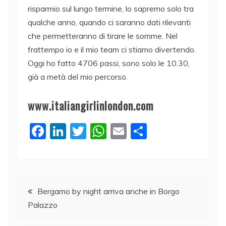
risparmio sul lungo termine, lo sapremo solo tra
qualche anno, quando ci saranno dati rilevanti
che permetteranno di tirare le somme. Nel
frattempo io e il mio team ci stiamo divertendo.
Oggi ho fatto 4706 passi, sono solo le 10.30,
già a metà del mio percorso.
www.italiangirlinlondon.com
F
Li
T
W
E
C
a
n
w
h
m
o
c
k
itt
at
ai
n
e
e
er
s
l
di
Navigazione
b
dI
A
vi
Bergamo by night arriva anche in Borgo
Palazzo
o
n
p
di
articoli