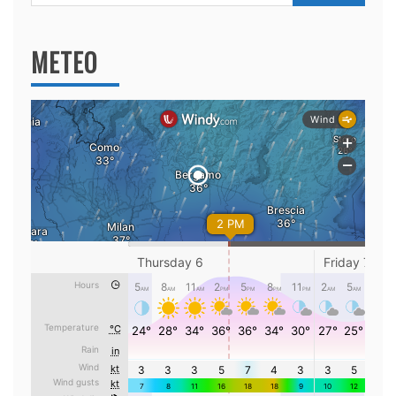
per:
METEO