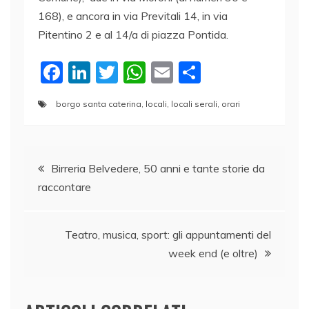
168), e ancora in via Previtali 14, in via
Pitentino 2 e al 14/a di piazza Pontida.
F
Li
T
W
E
C
a
n
w
h
m
o
borgo santa caterina
,
locali
,
locali serali
,
orari
c
k
itt
at
ai
n
e
e
er
s
l
di
Navigazione
b
dI
A
vi
Birreria Belvedere, 50 anni e tante storie da
o
n
p
di
raccontare
articoli
o
p
k
Teatro, musica, sport: gli appuntamenti del
week end (e oltre)