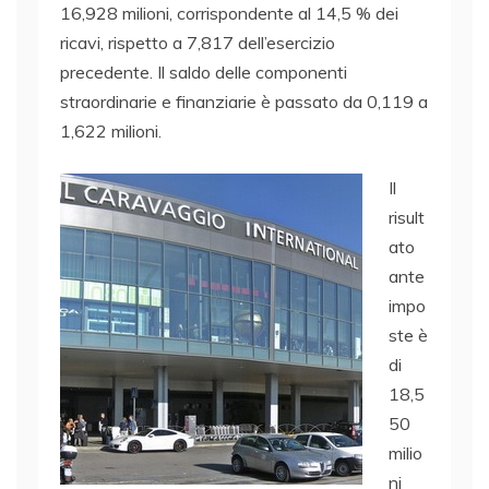
16,928 milioni, corrispondente al 14,5 % dei
ricavi, rispetto a 7,817 dell’esercizio
precedente. Il saldo delle componenti
straordinarie e finanziarie è passato da 0,119 a
1,622 milioni.
Il
risult
ato
ante
impo
ste è
di
18,5
50
milio
ni