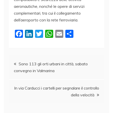
aeronautiche, nonché le opere di servizi
complementari, tra cui il collegamento
dell’aeroporto con la rete ferroviaria.
F
Li
T
W
E
C
a
n
w
h
m
o
c
k
itt
at
ai
n
e
e
er
s
l
di
Navigazione
b
dI
A
vi
Sono 113 gli orti urbani in città, sabato
convegno in Valmarina
o
n
p
di
articoli
o
p
k
In via Carducci i cartelli per segnalare il controllo
della velocità