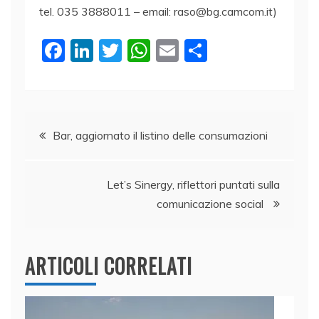
tel. 035 3888011 – email: raso@bg.camcom.it)
F
Li
T
W
E
C
a
n
w
h
m
o
c
k
itt
at
ai
n
e
e
er
s
l
di
Navigazione
b
dI
A
vi
Bar, aggiornato il listino delle consumazioni
o
n
p
di
articoli
o
p
Let’s Sinergy, riflettori puntati sulla
k
comunicazione social
ARTICOLI CORRELATI