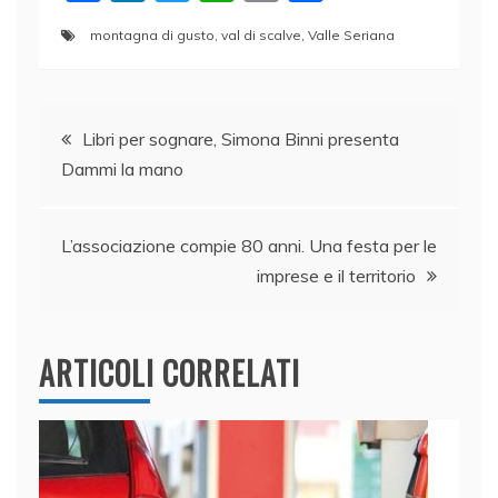
a
n
w
h
m
o
montagna di gusto
,
val di scalve
,
Valle Seriana
c
k
itt
at
ai
n
e
e
er
s
l
di
Navigazione
b
dI
A
vi
Libri per sognare, Simona Binni presenta
o
n
p
di
Dammi la mano
articoli
o
p
k
L’associazione compie 80 anni. Una festa per le
imprese e il territorio
ARTICOLI CORRELATI