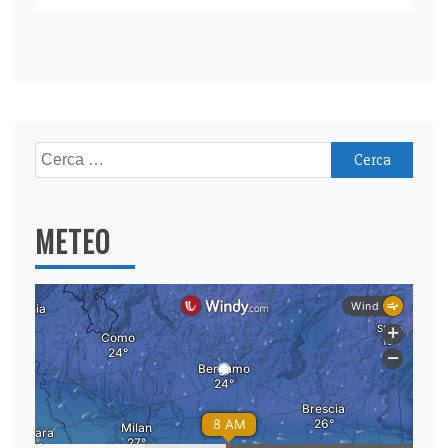
Ricerca
per:
METEO