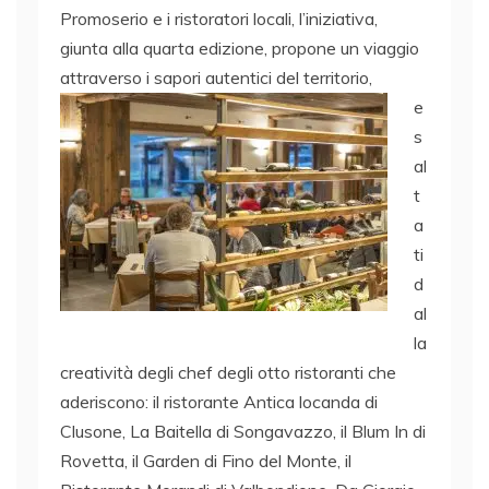
Promoserio e i ristoratori locali, l’iniziativa,
giunta alla quarta edizione, propone un viaggio
attraverso i sapori autentici del territorio,
e
s
al
t
a
ti
d
al
la
creatività degli chef degli otto ristoranti che
aderiscono: il ristorante Antica locanda di
Clusone, La Baitella di Songavazzo, il Blum In di
Rovetta, il Garden di Fino del Monte, il