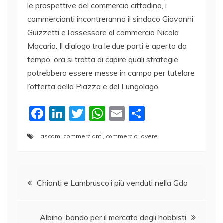
le prospettive del commercio cittadino, i
commercianti incontreranno il sindaco Giovanni
Guizzetti e l’assessore al commercio Nicola
Macario. Il dialogo tra le due parti è aperto da
tempo, ora si tratta di capire quali strategie
potrebbero essere messe in campo per tutelare
l’offerta della Piazza e del Lungolago.
F
Li
T
W
E
C
a
n
w
h
m
o
ascom
,
commercianti
,
commercio lovere
c
k
itt
at
ai
n
e
e
er
s
l
di
Navigazione
b
dI
A
vi
Chianti e Lambrusco i più venduti nella Gdo
o
n
p
di
articoli
o
p
Albino, bando per il mercato degli hobbisti