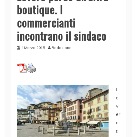
boutique. I
commercianti
incontrano il sindaco
4 Marzo 2015
Redazione
L
o
v
er
e
p