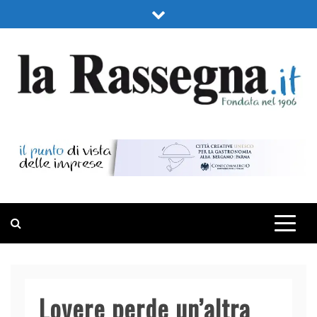
Skip
to
content
LA RASSEGNA
PORTALE DI ECONOMIA E FINANZA
Lovere perde un’altra