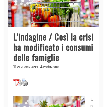
L’indagine / Così la crisi
ha modificato i consumi
delle famiglie
16 Giugno 2016
Redazione
U
n