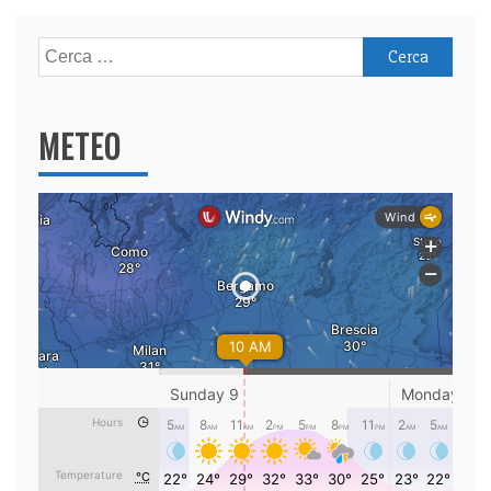
Ricerca
per:
METEO