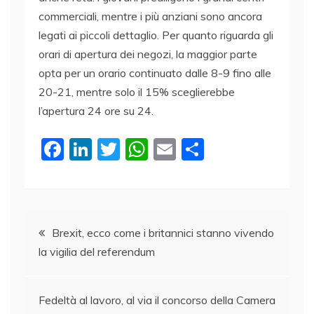
commerciali, mentre i più anziani sono ancora
legati ai piccoli dettaglio. Per quanto riguarda gli
orari di apertura dei negozi, la maggior parte
opta per un orario continuato dalle 8-9 fino alle
20-21, mentre solo il 15% sceglierebbe
l’apertura 24 ore su 24.
F
Li
T
W
E
C
a
n
w
h
m
o
c
k
itt
at
ai
n
e
e
er
s
l
di
Navigazione
b
dI
A
vi
Brexit, ecco come i britannici stanno vivendo
la vigilia del referendum
o
n
p
di
articoli
o
p
k
Fedeltà al lavoro, al via il concorso della Camera