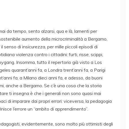
ai da tempo, sento alzarsi, qua e là, lamenti per
nsostenibile aumento della microcriminalità a Bergamo,
 il senso di insicurezza, per mille piccoli episodi di
tidiana violenza contro i cittadini: furti, risse, scippi,
ygang. Insomma, tutto il repertorio già visto a Los
eles quarant’anni fa, a Londra trent’anni fa, a Parigi
t’anni fa, a Milano dieci anni fa, e adesso, da buoni
imi, anche a Bergamo. Se c’è una cosa che la storia
itare ti insegna è che i generali non sono quasi mai
aci di imparare dai propri errori: viceversa, la pedagogia
inisce l’errore un “ambito di apprendimento”.
edagogisti, evidentemente, sono molto più ottimisti degli