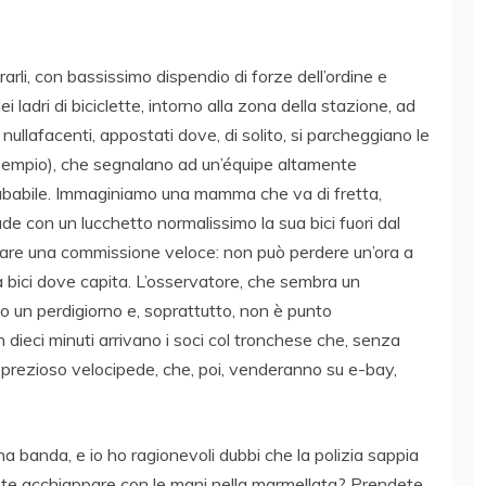
rarli, con bassissimo dispendio di forze dell’ordine e
i ladri di biciclette, intorno alla zona della stazione, ad
nullafacenti, appostati dove, di solito, si parcheggiano le
d esempio), che segnalano ad un’équipe altamente
rubabile. Immaginiamo una mamma che va di fretta,
hiude con un lucchetto normalissimo la sua bici fuori dal
are una commissione veloce: non può perdere un’ora a
a bici dove capita. L’osservatore, che sembra un
to un perdigiorno e, soprattutto, non è punto
e in dieci minuti arrivano i soci col tronchese che, senza
l prezioso velocipede, che, poi, venderanno su e-bay,
na banda, e io ho ragionevoli dubbi che la polizia sappia
lete acchiappare con le mani nella marmellata? Prendete