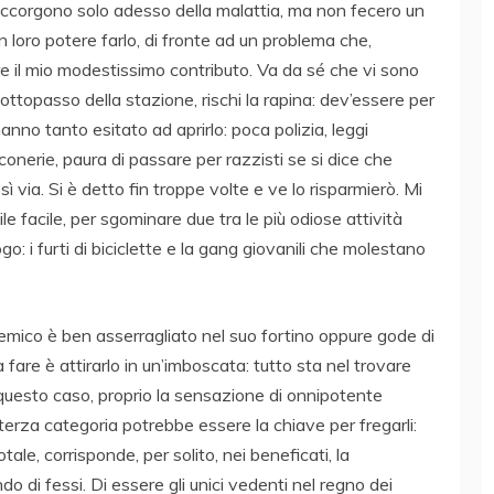
si accorgono solo adesso della malattia, ma non fecero un
n loro potere farlo, di fronte ad un problema che,
re il mio modestissimo contributo. Va da sé che vi sono
 sottopasso della stazione, rischi la rapina: dev’essere per
hanno tanto esitato ad aprirlo: poca polizia, leggi
conerie, paura di passare per razzisti se si dice che
ì via. Si è detto fin troppe volte e ve lo risparmierò. Mi
ile facile, per sgominare due tra le più odiose attività
go: i furti di biciclette e la gang giovanili che molestano
 nemico è ben asserragliato nel suo fortino oppure gode di
a fare è attirarlo in un’imboscata: tutto sta nel trovare
 questo caso, proprio la sensazione di onnipotente
terza categoria potrebbe essere la chiave per fregarli:
ale, corrisponde, per solito, nei beneficati, la
o di fessi. Di essere gli unici vedenti nel regno dei