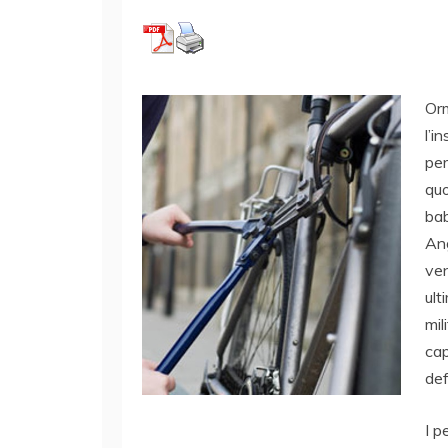
Orm
l’i
per
quo
bab
Ang
ven
ult
mil
cap
def
I p