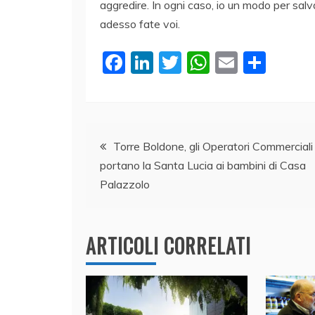
aggredire. In ogni caso, io un modo per salv
adesso fate voi.
F
Li
T
W
E
C
a
n
w
h
m
o
c
k
itt
at
ai
n
e
e
er
s
l
di
Navigazione
b
dI
A
vi
Torre Boldone, gli Operatori Commerciali
portano la Santa Lucia ai bambini di Casa
o
n
p
di
articoli
Palazzolo
o
p
k
ARTICOLI CORRELATI