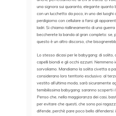
una signora sui quaranta, elegante quanto bas
con un lucchetto da poco, in uno dei luoghi
perdigiorno con cellulare a farsi gli apparen
ladri. Si chiama riallineamento di una guerr
beccherete la banda al gran completo: se, poi
questo è un altro discorso, che bisognereb
Lo stesso dicasi per le babygang: di solito, q
capelli biondi e gli occhi azzurri. Nemmeno 
sorvoliamo. Mandiamo la solita civetta a pa
considerano loro territorio esclusivo: al ter
vestito all’ultima moda, sarà sicuramente a
temibilissima babygang: saranno scoperti i l
Penso che, nella maggioranza dei casi, bas
per evitare che questi, che sono poi ragazzi
difende, perchè pare poco bello difendersi: