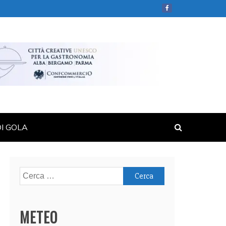
DI GOLA
Ricerca
per:
METEO