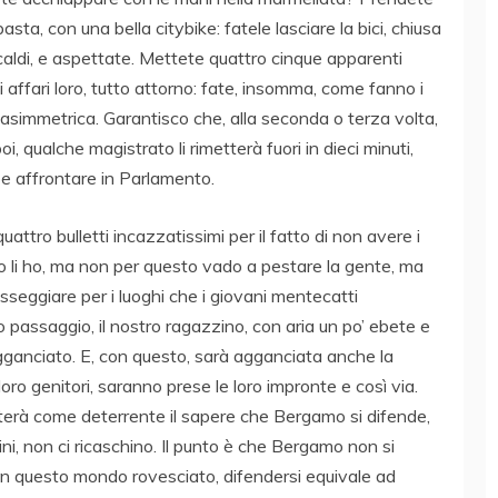
ta, con una bella citybike: fatele lasciare la bici, chiusa
 caldi, e aspettate. Mettete quattro cinque apparenti
ti affari loro, tutto attorno: fate, insomma, come fanno i
a asimmetrica. Garantisco che, alla seconda o terza volta,
, qualche magistrato li rimetterà fuori in dieci minuti,
be affrontare in Parlamento.
uattro bulletti incazzatissimi per il fatto di non avere i
io li ho, ma non per questo vado a pestare la gente, ma
sseggiare per i luoghi che i giovani mentecatti
zo passaggio, il nostro ragazzino, con aria un po’ ebete e
gganciato. E, con questo, sarà agganciata anche la
oro genitori, saranno prese le loro impronte e così via.
terà come deterrente il sapere che Bergamo si difende,
ni, non ci ricaschino. Il punto è che Bergamo non si
 in questo mondo rovesciato, difendersi equivale ad