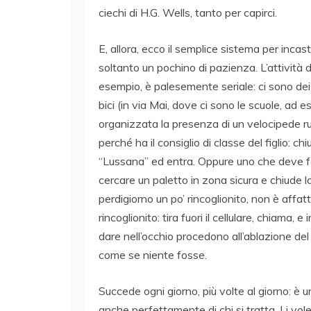
ciechi di H.G. Wells, tanto per capirci.
E, allora, ecco il semplice sistema per incast
soltanto un pochino di pazienza. L’attività de
esempio, è palesemente seriale: ci sono dei 
bici (in via Mai, dove ci sono le scuole, a
organizzata la presenza di un velocipede 
perché ha il consiglio di classe del figlio: c
“Lussana” ed entra. Oppure uno che deve f
cercare un paletto in zona sicura e chiude l
perdigiorno un po’ rincoglionito, non è affat
rincoglionito: tira fuori il cellulare, chiama, 
dare nell’occhio procedono all’ablazione de
come se niente fosse.
Succede ogni giorno, più volte al giorno: è u
anche perfettamente di chi si tratta. Li vo