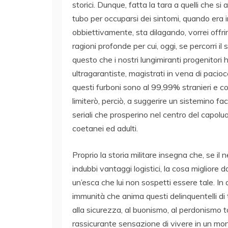
storici. Dunque, fatta la tara a quelli che 
tubo per occuparsi dei sintomi, quando era i
obbiettivamente, sta dilagando, vorrei offri
ragioni profonde per cui, oggi, se percorri il
questo che i nostri lungimiranti progenitori 
ultragarantiste, magistrati in vena di pacioc
questi furboni sono al 99,99% stranieri e cos
limiterò, perciò, a suggerire un sistemino fac
seriali che prosperino nel centro del capoluo
coetanei ed adulti.
Proprio la storia militare insegna che, se il
indubbi vantaggi logistici, la cosa migliore d
un’esca che lui non sospetti essere tale. In
immunità che anima questi delinquentelli di 
alla sicurezza, al buonismo, al perdonismo tot
rassicurante sensazione di vivere in un mond