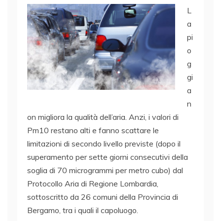
L
a
pi
o
g
gi
a
n
on migliora la qualità dell’aria. Anzi, i valori di
Pm10 restano alti e fanno scattare le
limitazioni di secondo livello previste (dopo il
superamento per sette giorni consecutivi della
soglia di 70 microgrammi per metro cubo) dal
Protocollo Aria di Regione Lombardia,
sottoscritto da 26 comuni della Provincia di
Bergamo, tra i quali il capoluogo.