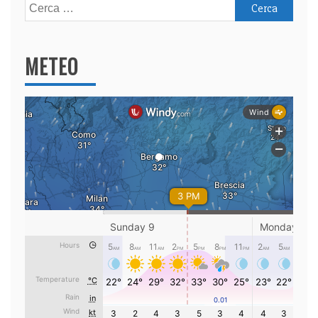
Ricerca
per:
METEO