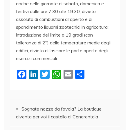
anche nelle giornate di sabato, domenica e
festivi dalle ore 7.30 alle 19.30; divieto
assoluto di combustioni all’aperto e di
spandimento liquami zootecnici in agricoltura;
introduzione del limite a 19 gradi (con
tolleranza di 2°) delle temperature medie degli
edifici; divieto di lasciare le porte aperte degli
esercizi commerciali.
F
Li
T
W
E
C
a
n
w
h
m
o
c
k
itt
at
ai
n
e
e
er
s
l
di
Navigazione
b
dI
A
vi
Sognate nozze da favola? La boutique
diventa per voi il castello di Cenerentola
o
n
p
di
articoli
o
p