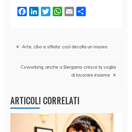
F
Li
T
W
E
C
a
n
w
h
m
o
c
k
itt
at
ai
n
e
e
er
s
l
di
Navigazione
b
dI
A
vi
Arte, cibo e sfilate: così decolla un museo
o
n
p
di
articoli
o
p
Coworking, anche a Bergamo cresce la voglia
k
di lavorare insieme
ARTICOLI CORRELATI