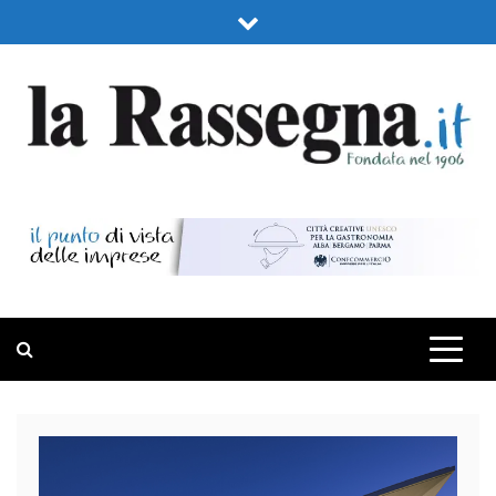
Skip
to
content
LA RASSEGNA
PORTALE DI ECONOMIA E FINANZA