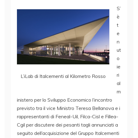
S’
è
t
e
n
ut
o
ie
ri
L’iLab di Italcementi al Kilometro Rosso
al
m
inistero per lo Sviluppo Economico l’incontro
previsto tra il vice Ministro Teresa Bellanova e i
rappresentanti di Feneal-Uil, Filca-Cisl e Fillea-
Cgil per discutere dei pesanti tagli annunciati a
seguito dell’acquisizione del Gruppo Italcementi