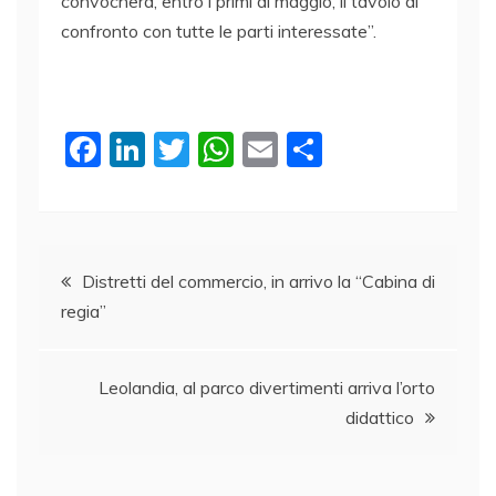
convocherà, entro i primi di maggio, il tavolo di
confronto con tutte le parti interessate”.
F
Li
T
W
E
C
a
n
w
h
m
o
c
k
itt
at
ai
n
e
e
er
s
l
di
Navigazione
b
dI
A
vi
Distretti del commercio, in arrivo la “Cabina di
regia”
o
n
p
di
articoli
o
p
k
Leolandia, al parco divertimenti arriva l’orto
didattico