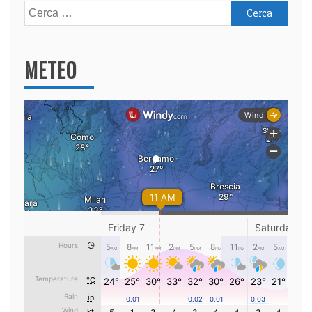
Ricerca
per:
METEO