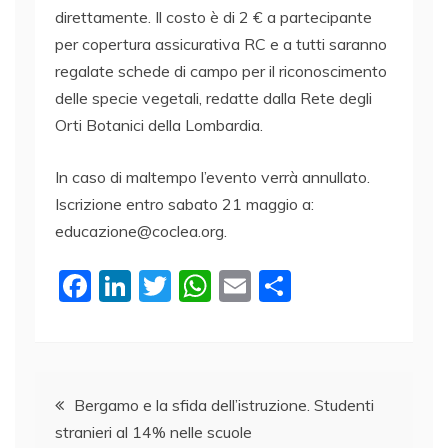
direttamente. Il costo è di 2 € a partecipante
per copertura assicurativa RC e a tutti saranno
regalate schede di campo per il riconoscimento
delle specie vegetali, redatte dalla Rete degli
Orti Botanici della Lombardia.
In caso di maltempo l’evento verrà annullato.
Iscrizione entro sabato 21 maggio a:
educazione@coclea.org.
F
Li
T
W
E
C
a
n
w
h
m
o
c
k
itt
at
ai
n
e
e
er
s
l
di
Navigazione
b
dI
A
vi
Bergamo e la sfida dell’istruzione. Studenti
stranieri al 14% nelle scuole
o
n
p
di