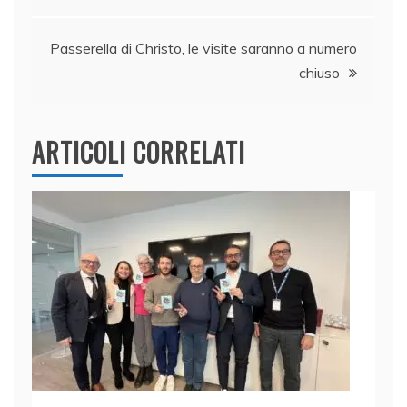
articoli
o
p
k
Passerella di Christo, le visite saranno a numero
chiuso
ARTICOLI CORRELATI