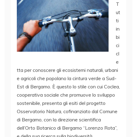
T
ut
ti
in
bi
ci
cl
e
tta per conoscere gli ecosistemi naturali, urbani
e agricoli che popolano la cintura verde a Sud-
Est di Bergamo. È questo lo stile con cui Coclea,
cooperativa sociale che promuove lo sviluppo
sostenibile, presenta gli esiti del progetto
Osservatorio Natura, cofinanziato dal Comune
di Bergamo, con la direzione scientifica
dell’Orto Botanico di Bergamo “Lorenzo Rota”,
e della sua ricerca sulla biodiversità