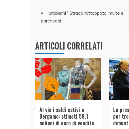
e
e
er
s
l
di
Navigazione
b
dI
A
vi
I problemi? Strada rattoppata, multe e
o
n
p
di
parcheggi
articoli
o
p
k
ARTICOLI CORRELATI
Al via i saldi estivi a
La pro
Bergamo: stimati 59,1
per tr
milioni di euro di vendite
diment