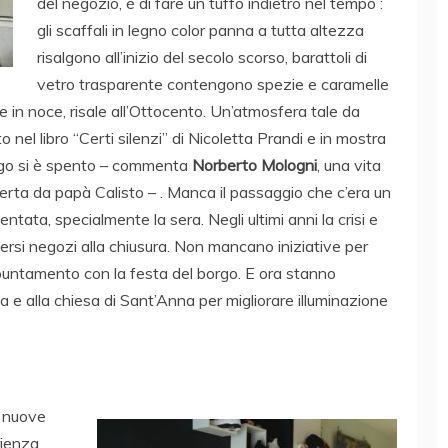
del negozio, è di fare un tuffo indietro nel tempo :
gli scaffali in legno color panna a tutta altezza
risalgono all’inizio del secolo scorso, barattoli di
vetro trasparente contengono spezie e caramelle
e in noce, risale all’Ottocento. Un’atmosfera tale da
nel libro “Certi silenzi” di Nicoletta Prandi e in mostra
Borgo si è spento – commenta
Norberto Mologni
, una vita
perta da papà Calisto – . Manca il passaggio che c’era un
ata, specialmente la sera. Negli ultimi anni la crisi e
ersi negozi alla chiusura. Non mancano iniziative per
appuntamento con la festa del borgo. E ora stanno
a e alla chiesa di Sant’Anna per migliorare illuminazione
o nuove
rienza