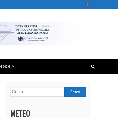
DI GOLA
Ricerca
per:
METEO