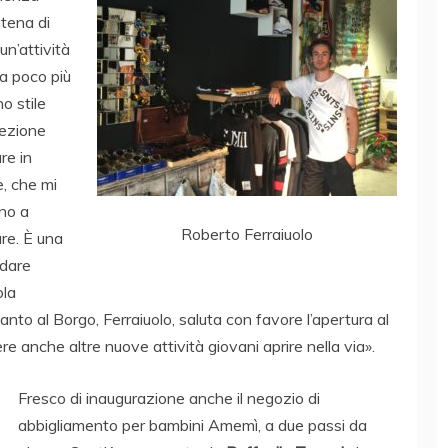
tena di
un’attività
da poco più
o stile
lezione
re in
e, che mi
no a
Roberto Ferraiuolo
re. È una
 dare
ola
anto al Borgo, Ferraiuolo, saluta con favore l’apertura al
re anche altre nuove attività giovani aprire nella via».
Fresco di inaugurazione anche il negozio di
abbigliamento per bambini Amemì, a due passi da