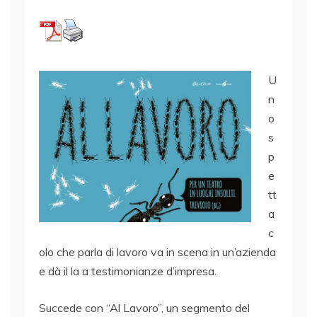
U
n
o
s
p
e
tt
a
c
olo che parla di lavoro va in scena in un’azienda
e dà il la a testimonianze d’impresa.
Succede con “Al Lavoro”, un segmento del