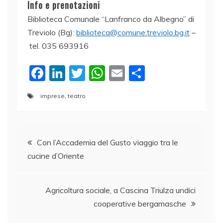
Info e prenotazioni
Biblioteca Comunale “Lanfranco da Albegno” di
Treviolo (Bg):
biblioteca@comune.treviolo.bg.it
–
tel. 035 693916
F
Li
T
W
E
C
a
n
w
h
m
o
imprese
,
teatro
c
k
itt
at
ai
n
e
e
er
s
l
di
Navigazione
b
dI
A
vi
Con l’Accademia del Gusto viaggio tra le
o
n
p
di
cucine d’Oriente
articoli
o
p
k
Agricoltura sociale, a Cascina Triulza undici
cooperative bergamasche