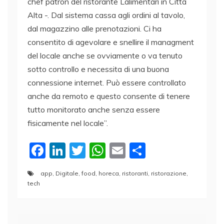
chef patron del ristorante Lalimentari in Città
Alta -. Dal sistema cassa agli ordini al tavolo,
dal magazzino alle prenotazioni. Ci ha
consentito di agevolare e snellire il managment
del locale anche se ovviamente o va tenuto
sotto controllo e necessita di una buona
connessione internet. Può essere controllato
anche da remoto e questo consente di tenere
tutto monitorato anche senza essere
fisicamente nel locale”.
F
Li
T
W
E
C
a
n
w
h
m
o
app
,
Digitale
,
food
,
horeca
,
ristoranti
,
ristorazione
,
c
k
itt
at
ai
n
tech
e
e
er
s
l
di
b
dI
A
vi