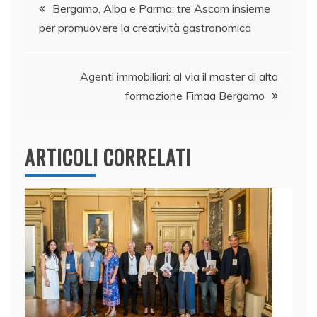
Navigazione
o
n
p
di
Bergamo, Alba e Parma: tre Ascom insieme
o
p
per promuovere la creatività gastronomica
articoli
k
Agenti immobiliari: al via il master di alta
formazione Fimaa Bergamo
ARTICOLI CORRELATI