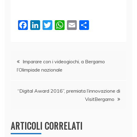
F
Li
T
W
E
C
a
n
w
h
m
o
c
k
itt
at
ai
n
e
e
er
s
l
di
Navigazione
b
dI
A
vi
Imparare con i videogiochi, a Bergamo
l’Olimpiade nazionale
o
n
p
di
articoli
o
p
k
“Digital Award 2016”, premiata l’innovazione di
VisitBergamo
ARTICOLI CORRELATI