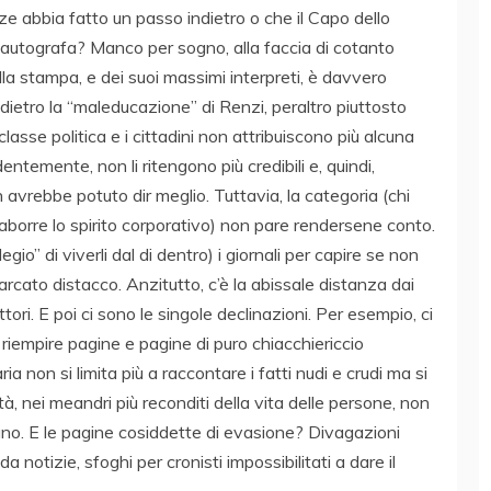
enze abbia fatto un passo indietro o che il Capo dello
a autografa? Manco per sogno, alla faccia di cotanto
la stampa, e dei suoi massimi interpreti, è davvero
i dietro la “maleducazione” di Renzi, peraltro piuttosto
 classe politica e i cittadini non attribuiscono più alcuna
ntemente, non li ritengono più credibili e, quindi,
n avrebbe potuto dir meglio. Tuttavia, la categoria (chi
aborre lo spirito corporativo) non pare rendersene conto.
egio” di viverli dal di dentro) i giornali per capire se non
arcato distacco. Anzitutto, c’è la abissale distanza dai
tori. E poi ci sono le singole declinazioni. Per esempio, ci
i riempire pagine e pagine di puro chiacchiericcio
a non si limita più a raccontare i fatti nudi e crudi ma si
tà, nei meandri più reconditi della vita delle persone, non
uno. E le pagine cosiddette di evasione? Divagazioni
 da notizie, sfoghi per cronisti impossibilitati a dare il