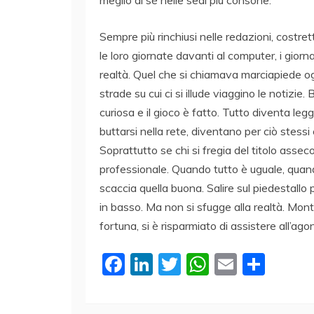
meglio di sé nelle sedi più consone.
Sempre più rinchiusi nelle redazioni, costre
le loro giornate davanti al computer, i giorn
realtà. Quel che si chiamava marciapiede o
strade su cui ci si illude viaggino le notiz
curiosa e il gioco è fatto. Tutto diventa legg
buttarsi nella rete, diventano per ciò stessi 
Soprattutto se chi si fregia del titolo asse
professionale. Quando tutto è uguale, quand
scaccia quella buona. Salire sul piedestallo p
in basso. Ma non si sfugge alla realtà. Mont
fortuna, si è risparmiato di assistere all’ag
F
Li
T
W
E
C
a
n
w
h
m
o
c
k
itt
at
ai
n