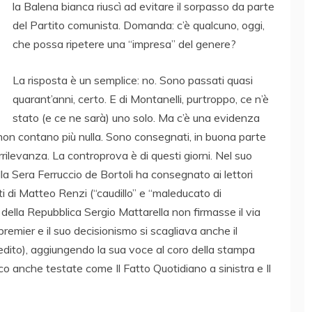
la Balena bianca riuscì ad evitare il sorpasso da parte
del Partito comunista. Domanda: c’è qualcuno, oggi,
che possa ripetere una “impresa” del genere?
La risposta è un semplice: no. Sono passati quasi
quarant’anni, certo. E di Montanelli, purtroppo, ce n’è
stato (e ce ne sarà) uno solo. Ma c’è una evidenza
i non contano più nulla. Sono consegnati, in buona parte
rrilevanza. La controprova è di questi giorni. Nel suo
della Sera Ferruccio de Bortoli ha consegnato ai lettori
i di Matteo Renzi (“caudillo” e “maleducato di
 della Repubblica Sergio Mattarella non firmasse il via
l premier e il suo decisionismo si scagliava anche il
edito), aggiungendo la sua voce al coro della stampa
sco anche testate come Il Fatto Quotidiano a sinistra e Il