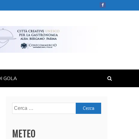
DI GOLA
Ricerca
per:
METEO