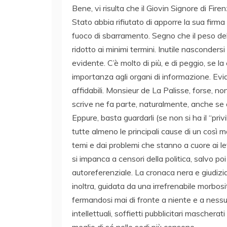
Bene, vi risulta che il Giovin Signore di Fir
Stato abbia rifiutato di apporre la sua firm
fuoco di sbarramento. Segno che il peso del
ridotto ai minimi termini. Inutile nasconders
evidente. C’è molto di più, e di peggio, se la
importanza agli organi di informazione. Evide
affidabili. Monsieur de La Palisse, forse, no
scrive ne fa parte, naturalmente, anche se 
Eppure, basta guardarli (se non si ha il “privil
tutte almeno le principali cause di un così m
temi e dai problemi che stanno a cuore ai let
si impanca a censori della politica, salvo po
autoreferenziale. La cronaca nera e giudiziari
inoltra, guidata da una irrefrenabile morbosi
fermandosi mai di fronte a niente e a ness
intellettuali, soffietti pubblicitari mascherati