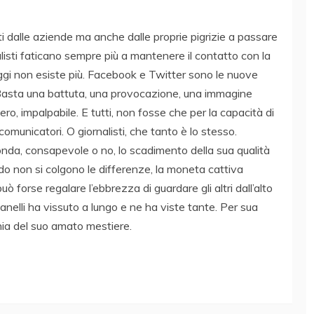
tti dalle aziende ma anche dalle proprie pigrizie a passare
alisti faticano sempre più a mantenere il contatto con la
ggi non esiste più. Facebook e Twitter sono le nuove
ie. Basta una battuta, una provocazione, una immagine
ero, impalpabile. E tutti, non fosse che per la capacità di
comunicatori. O giornalisti, che tanto è lo stesso.
conda, consapevole o no, lo scadimento della sua qualità
o non si colgono le differenze, la moneta cattiva
uò forse regalare l’ebbrezza di guardare gli altri dall’alto
anelli ha vissuto a lungo e ne ha viste tante. Per sua
onia del suo amato mestiere.