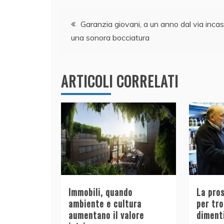
e
e
er
s
l
di
Navigazione
b
dI
A
vi
Garanzia giovani, a un anno dal via inca
una sonora bocciatura
o
n
p
di
articoli
o
p
k
ARTICOLI CORRELATI
Immobili, quando
La pro
ambiente e cultura
per tr
aumentano il valore
diment