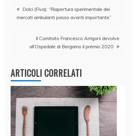
e
e
er
s
l
di
Navigazione
b
dI
A
vi
Dolci (Fiva): “Riapertura sperimentale dei
mercati ambulanti passo avanti importante”
o
n
p
di
articoli
o
p
k
Il Comitato Francesco Arrigoni devolve
all’Ospedale di Bergamo il premio 2020
ARTICOLI CORRELATI