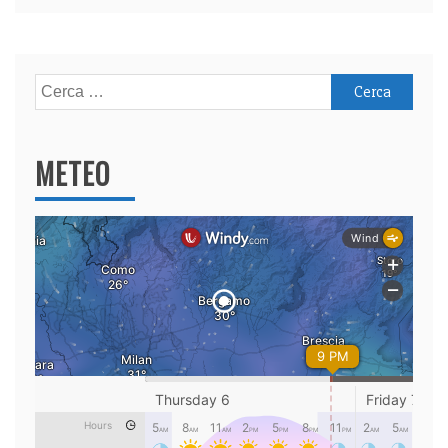
Ricerca
per:
METEO