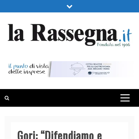
Skip
to
content
LA RASSEGNA
PORTALE DI ECONOMIA E FINANZA
Gori: “Difendiamo e