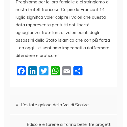
Preghiamo per le loro famiglie e ci stringiamo ai
nostri fratelli francesi. Colpire la Francia il 14
luglio significa voler colpire i valori che questa
data rappresenta per tutti noi: libertà,
uguaglianza, fratellanza; valori odiati dagli
assassini dello Stato Islamico che con più forza
– da oggi – ci sentiamo impegnati a riaffermare,
difendere e praticare”.
F
Li
T
W
E
C
a
n
w
h
m
o
c
k
itt
at
ai
n
e
e
er
s
l
di
Navigazione
b
dI
A
vi
L’estate golosa della Val di Scalve
o
n
p
di
articoli
o
p
Edicole e librerie si fanno belle, tre progetti