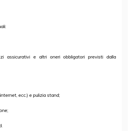
ali:
i assicurativi e altri oneri obbligatori previsti dalla
internet, ecc.) e pulizia stand;
ione;
d.