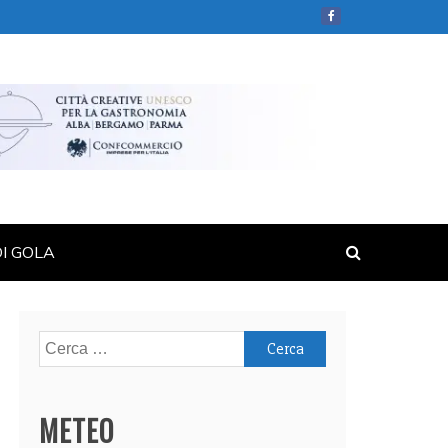
DI GOLA
Ricerca
per:
METEO