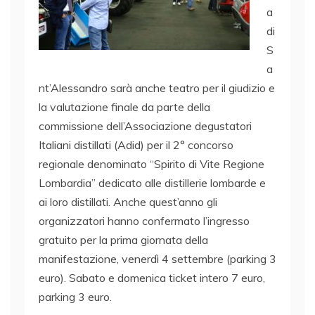
a
di
S
a
nt’Alessandro sarà anche teatro per il giudizio e
la valutazione finale da parte della
commissione dell’Associazione degustatori
Italiani distillati (Adid) per il 2° concorso
regionale denominato “Spirito di Vite Regione
Lombardia” dedicato alle distillerie lombarde e
ai loro distillati. Anche quest’anno gli
organizzatori hanno confermato l’ingresso
gratuito per la prima giornata della
manifestazione, venerdì 4 settembre (parking 3
euro). Sabato e domenica ticket intero 7 euro,
parking 3 euro.