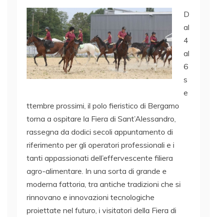
D
al
4
al
6
s
e
ttembre prossimi, il polo fieristico di Bergamo
torna a ospitare la Fiera di Sant’Alessandro,
rassegna da dodici secoli appuntamento di
riferimento per gli operatori professionali e i
tanti appassionati dell’effervescente filiera
agro-alimentare. In una sorta di grande e
moderna fattoria, tra antiche tradizioni che si
rinnovano e innovazioni tecnologiche
proiettate nel futuro, i visitatori della Fiera di