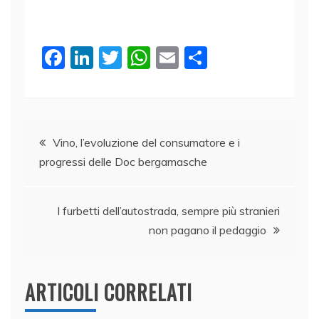
F
Li
T
W
E
C
a
n
w
h
m
o
c
k
itt
at
ai
n
e
e
er
s
l
di
Navigazione
b
dI
A
vi
Vino, l’evoluzione del consumatore e i
progressi delle Doc bergamasche
o
n
p
di
articoli
o
p
k
I furbetti dell’autostrada, sempre più stranieri
non pagano il pedaggio
ARTICOLI CORRELATI