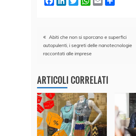
F
Li
T
W
E
C
a
n
w
h
m
o
c
k
itt
at
ai
n
e
e
er
s
l
di
Navigazione
b
dI
A
vi
Abiti che non si sporcano e superfici
autopulenti, i segreti delle nanotecnologie
o
n
p
di
articoli
raccontati alle imprese
o
p
k
ARTICOLI CORRELATI