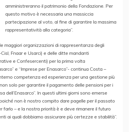
amministreranno il patrimonio della Fondazione. Per
questo motivo è necessaria una massiccia
partecipazione al voto, al fine di garantire la massima
rappresentatività alla categoria”.
le maggiori organizzazioni di rappresentanza degli
Cisl, Fnaar e Usarci) e delle ditte mandanti
tive e Confesercenti) per la prima volta
nasarco” e “Imprese per Enasarco”- continua Costa –
 interno competenza ed esperienza per una gestione più
n solo per garantire il pagamento delle pensioni per i
a dell’Enasarco”. In questi ultimi giorni sono emerse
poiché non è nostro compito dare pagelle per il passato
 farlo – e la nostra priorità è e deve rimanere il futuro
enti ai quali dobbiamo assicurare più certezze e stabilità”.