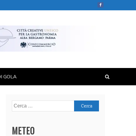
DI GOLA
Ricerca
per:
METEO