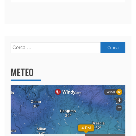
Ricerca
per:
METEO