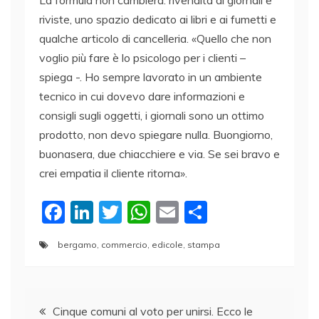
riviste, uno spazio dedicato ai libri e ai fumetti e
qualche articolo di cancelleria. «Quello che non
voglio più fare è lo psicologo per i clienti –
spiega -. Ho sempre lavorato in un ambiente
tecnico in cui dovevo dare informazioni e
consigli sugli oggetti, i giornali sono un ottimo
prodotto, non devo spiegare nulla. Buongiorno,
buonasera, due chiacchiere e via. Se sei bravo e
crei empatia il cliente ritorna».
F
Li
T
W
E
C
a
n
w
h
m
o
bergamo
,
commercio
,
edicole
,
stampa
c
k
itt
at
ai
n
e
e
er
s
l
di
Navigazione
b
dI
A
vi
Cinque comuni al voto per unirsi. Ecco le