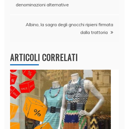
o
n
p
di
denominazioni alternative
articoli
o
p
k
Albino, la sagra degli gnocchi ripieni firmata
dalla trattoria
ARTICOLI CORRELATI