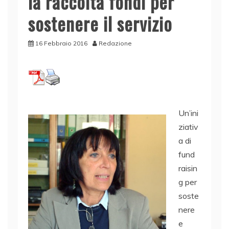
la raccolta fondi per
sostenere il servizio
16 Febbraio 2016
Redazione
Un’ini
ziativ
a di
fund
raisin
g per
soste
nere
e