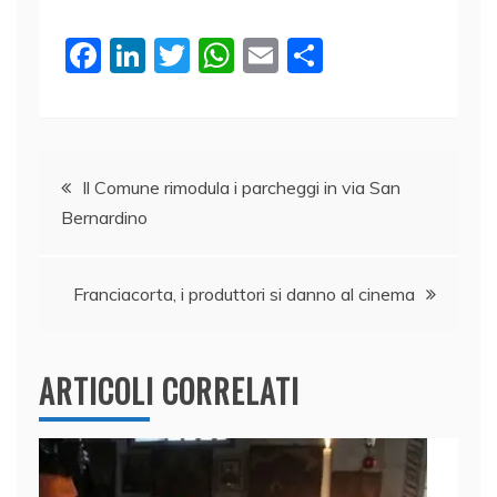
F
Li
T
W
E
C
a
n
w
h
m
o
c
k
itt
at
ai
n
e
e
er
s
l
di
Navigazione
b
dI
A
vi
Il Comune rimodula i parcheggi in via San
Bernardino
o
n
p
di
articoli
o
p
k
Franciacorta, i produttori si danno al cinema
ARTICOLI CORRELATI