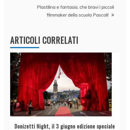
articoli
o
p
Plastilina e fantasia, che bravi i piccoli
k
filmmaker della scuola Pascoli!
ARTICOLI CORRELATI
Donizetti Night, il 3 giugno edizione speciale