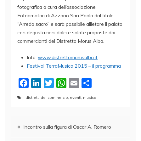
fotografica a cura dell’associazione
Fotoamatori di Azzano San Paolo dal titolo
“Arredo sacro” e sarà possibile allietare il palato
con degustazioni dolci e salate proposte dai
commercianti del Distretto Morus Alba.
Info:
www.distrettomorusalba.it
Festival TerraMusica 2015 – il programma
F
Li
T
W
E
C
a
n
w
h
m
o
distretti del commercio
,
eventi
,
musica
c
k
itt
at
ai
n
e
e
er
s
l
di
Navigazione
b
dI
A
vi
Incontro sulla figura di Oscar A. Romero
o
n
p
di