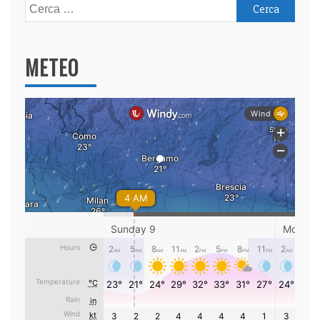
Ricerca
per:
METEO