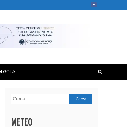
DI GOLA
Ricerca
per:
METEO