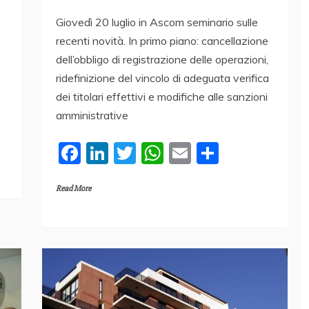
Giovedì 20 luglio in Ascom seminario sulle
recenti novità. In primo piano: cancellazione
dell’obbligo di registrazione delle operazioni,
ridefinizione del vincolo di adeguata verifica
dei titolari effettivi e modifiche alle sanzioni
amministrative
F
Li
T
W
E
C
a
n
w
h
m
o
Read More
c
k
itt
at
ai
n
e
e
er
s
l
di
b
dI
A
vi
o
n
p
di
o
p
k