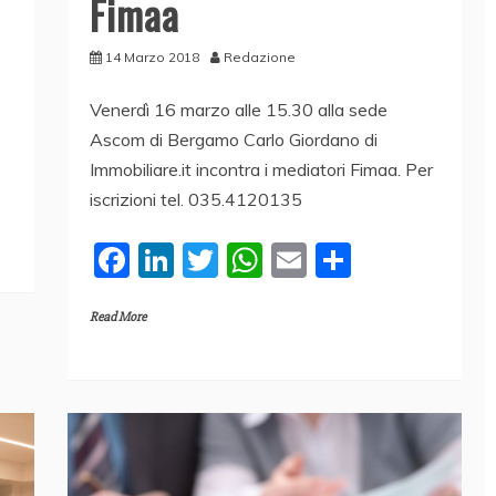
Fimaa
14 Marzo 2018
Redazione
Venerdì 16 marzo alle 15.30 alla sede
Ascom di Bergamo Carlo Giordano di
Immobiliare.it incontra i mediatori Fimaa. Per
iscrizioni tel. 035.4120135
F
Li
T
W
E
C
a
n
w
h
m
o
Read More
c
k
itt
at
ai
n
e
e
er
s
l
di
b
dI
A
vi
o
n
p
di
o
p