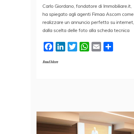
Carlo Giordano, fondatore di Immobiliare.it,
ha spiegato agli agenti Fimaa Ascom come
realizzare un annuncio perfetto su internet,
dalla scelta delle foto alla scheda tecnica
F
Li
T
W
E
C
a
n
w
h
m
o
Read More
c
k
itt
at
ai
n
e
e
er
s
l
di
b
dI
A
vi
o
n
p
di
o
p
k