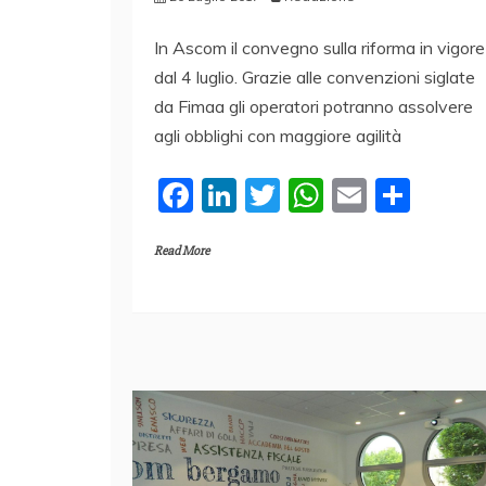
In Ascom il convegno sulla riforma in vigore
dal 4 luglio. Grazie alle convenzioni siglate
da Fimaa gli operatori potranno assolvere
agli obblighi con maggiore agilità
F
Li
T
W
E
C
a
n
w
h
m
o
Read More
c
k
itt
at
ai
n
e
e
er
s
l
di
b
dI
A
vi
o
n
p
di
o
p
k