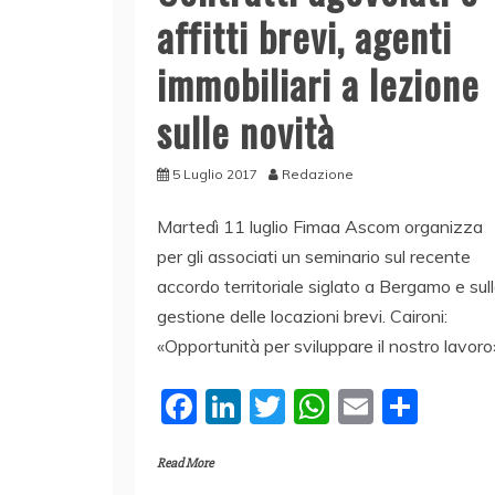
affitti brevi, agenti
immobiliari a lezione
sulle novità
5 Luglio 2017
Redazione
Martedì 11 luglio Fimaa Ascom organizza
per gli associati un seminario sul recente
accordo territoriale siglato a Bergamo e sul
gestione delle locazioni brevi. Caironi:
«Opportunità per sviluppare il nostro lavoro
F
Li
T
W
E
C
a
n
w
h
m
o
Read More
c
k
itt
at
ai
n