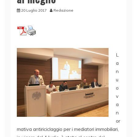
20 Luglio 2017
Redazione
L
a
n
u
o
v
a
n
or
mativa antiriciclaggio per i mediatori immobiliari,