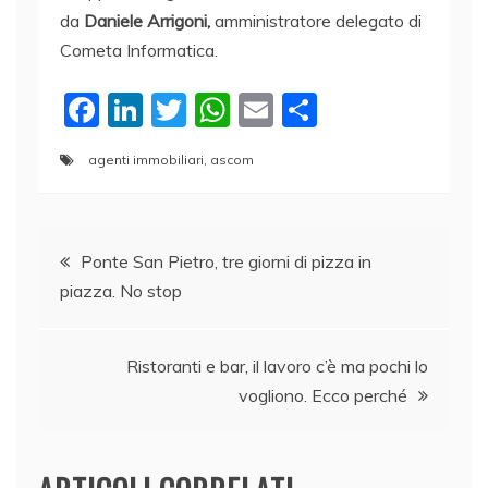
da
Daniele Arrigoni,
amministratore delegato di
Cometa Informatica.
F
Li
T
W
E
C
a
n
w
h
m
o
agenti immobiliari
,
ascom
c
k
itt
at
ai
n
e
e
er
s
l
di
Navigazione
b
dI
A
vi
Ponte San Pietro, tre giorni di pizza in
o
n
p
di
piazza. No stop
articoli
o
p
k
Ristoranti e bar, il lavoro c’è ma pochi lo
vogliono. Ecco perché